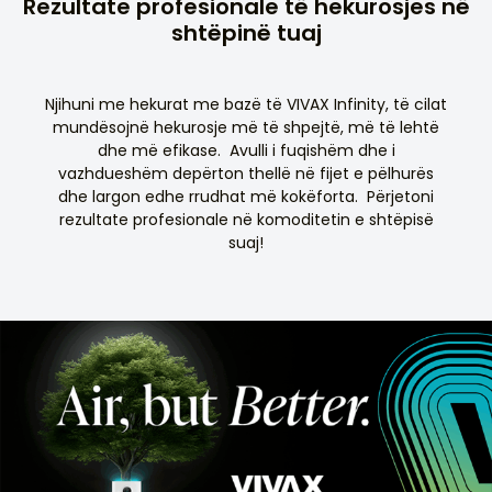
Rezultate profesionale të hekurosjes në
shtëpinë tuaj
Njihuni me hekurat me bazë të VIVAX Infinity, të cilat
mundësojnë hekurosje më të shpejtë, më të lehtë
dhe më efikase. Avulli i fuqishëm dhe i
vazhdueshëm depërton thellë në fijet e pëlhurës
dhe largon edhe rrudhat më kokëforta. Përjetoni
rezultate profesionale në komoditetin e shtëpisë
suaj!