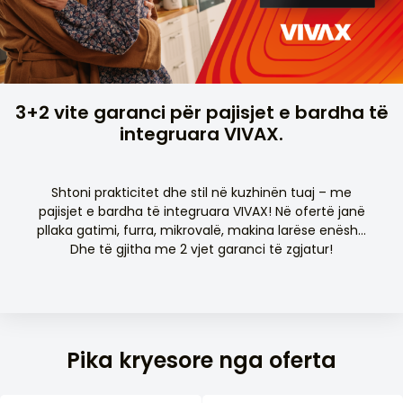
3+2 vite garanci për pajisjet e bardha të
integruara VIVAX.
Shtoni prakticitet dhe stil në kuzhinën tuaj – me
pajisjet e bardha të integruara VIVAX! Në ofertë janë
pllaka gatimi, furra, mikrovalë, makina larëse enësh…
Dhe të gjitha me 2 vjet garanci të zgjatur!
Pika kryesore nga oferta