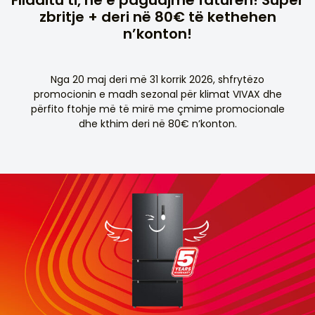
zbritje + deri në 80€ të kethehen
n’konton!
Nga 20 maj deri më 31 korrik 2026, shfrytëzo
promocionin e madh sezonal për klimat VIVAX dhe
përfito ftohje më të mirë me çmime promocionale
dhe kthim deri në 80€ n’konton.