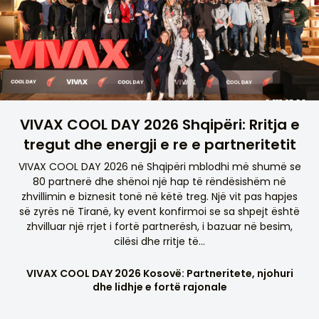
VIVAX COOL DAY 2026 Shqipëri: Rritja e
tregut dhe energji e re e partneritetit
VIVAX COOL DAY 2026 në Shqipëri mblodhi më shumë se
80 partnerë dhe shënoi një hap të rëndësishëm në
zhvillimin e biznesit tonë në këtë treg. Një vit pas hapjes
së zyrës në Tiranë, ky event konfirmoi se sa shpejt është
zhvilluar një rrjet i fortë partnerësh, i bazuar në besim,
cilësi dhe rritje të…
VIVAX COOL DAY 2026 Kosovë: Partneritete, njohuri
dhe lidhje e fortë rajonale