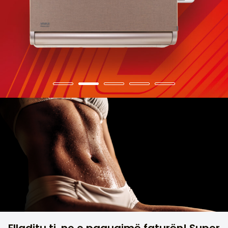
Flladitu ti, ne e paguajmë faturën! Super