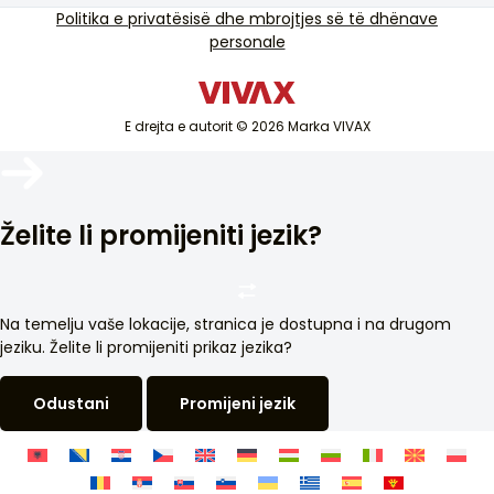
TV dhe audio
Politika e privatësisë dhe mbrojtjes së të dhënave
Mbështetje e shërbimit jashtë garancisë
personale
Pajisje të vogla shtëpiake
Katalogët
Mallra të bardha
Blog dhe lajme
Kondicioner
E drejta e autorit © 2026 Marka VIVAX
Pajisjet inteligjente
Arkivat
Želite li promijeniti jezik?
Na temelju vaše lokacije, stranica je dostupna i na drugom
jeziku. Želite li promijeniti prikaz jezika?
Odustani
Promijeni jezik