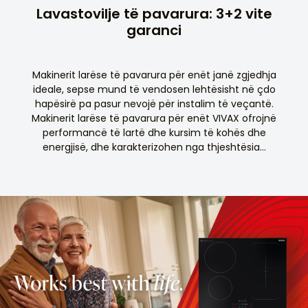
Lavastovilje të pavarura: 3+2 vite
garanci
Makinerit larëse të pavarura për enët janë zgjedhja
ideale, sepse mund të vendosen lehtësisht në çdo
hapësirë pa pasur nevojë për instalim të veçantë.
Makinerit larëse të pavarura për enët VIVAX ofrojnë
performancë të lartë dhe kursim të kohës dhe
energjisë, dhe karakterizohen nga thjeshtësia...