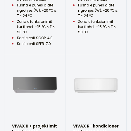
Fusha e punës gjatë
Fusha e punës gjatë
ngrohjes (W): -20 °C ≤
ngrohjes (W): -20 °C ≤
T ≤ 24 °C
T ≤ 24 °C
Zona e funksionimit
Zona e funksionimit
kur ftohet: -15 °C ≤ T ≤
kur ftohet: -15 °C ≤ T ≤
50 °C
50 °C
Koeficienti SCOP: 4,0
Koeficienti SEER: 7,0
VIVAX R + projektimit
VIVAX R+ kondicioner