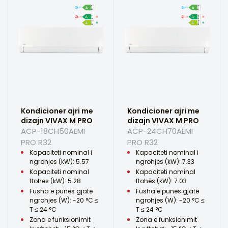
Kondicioner ajri me
Kondicioner ajri me
dizajn VIVAX M PRO
dizajn VIVAX M PRO
ACP-18CH50AEMI
ACP-24CH70AEMI
PRO R32
PRO R32
Kapaciteti nominal i
Kapaciteti nominal i
ngrohjes (kW): 5.57
ngrohjes (kW): 7.33
Kapaciteti nominal
Kapaciteti nominal
ftohës (kW): 5.28
ftohës (kW): 7.03
Fusha e punës gjatë
Fusha e punës gjatë
ngrohjes (W): -20 °C ≤
ngrohjes (W): -20 °C ≤
T ≤ 24 °C
T ≤ 24 °C
Zona e funksionimit
Zona e funksionimit