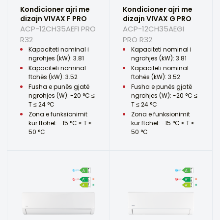
Kondicioner ajri me
Kondicioner ajri me
dizajn VIVAX F PRO
dizajn VIVAX G PRO
ACP-12CH35AEFI PRO
ACP-12CH35AEGI
R32
PRO R32
Kapaciteti nominal i
Kapaciteti nominal i
ngrohjes (kW): 3.81
ngrohjes (kW): 3.81
Kapaciteti nominal
Kapaciteti nominal
ftohës (kW): 3.52
ftohës (kW): 3.52
Fusha e punës gjatë
Fusha e punës gjatë
ngrohjes (W): -20 °C ≤
ngrohjes (W): -20 °C ≤
T ≤ 24 °C
T ≤ 24 °C
Zona e funksionimit
Zona e funksionimit
kur ftohet: -15 °C ≤ T ≤
kur ftohet: -15 °C ≤ T ≤
50 °C
50 °C