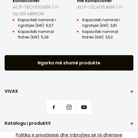
kondicioner
me kondicioner
ACP-18CH50AERI / I+
ACP-12CH35AERI / I+
SILVER MIRROR
Kapaciteti nominal i
Kapaciteti nominal i
ngrohjes (kW): 5,57
ngrohjes (kW): 3,81
Kapaciteti nominal
Kapaciteti nominal
ftohës (kW): 5,28
ftohës (kW): 3,52
Ngarko më shumë produkte
VIVAX
Shqip
Rregullimet e privatësisë
Ku të blini produkte VIVAX?
Pyetje që bëhen shpesh
Katalogu i produktit
Mbështetja e shërbimit
TV dhe audio
Politika e privatësisë dhe mbrojtjes së të dhënave
Mbështetje e shërbimit jashtë garancisë