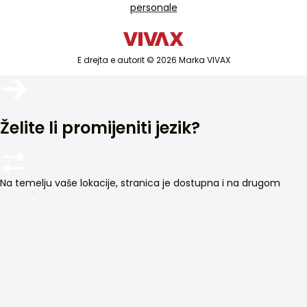
personale
Pajisje të vogla shtëpiake
Katalogët
Mallra të bardha
Blog dhe lajme
Kondicioner
E drejta e autorit © 2026 Marka VIVAX
Pajisjet inteligjente
Arkivat
Želite li promijeniti jezik?
Na temelju vaše lokacije, stranica je dostupna i na drugom
jeziku. Želite li promijeniti prikaz jezika?
Odustani
Promijeni jezik