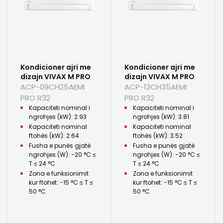
Kondicioner ajri me
Kondicioner ajri me
dizajn VIVAX M PRO
dizajn VIVAX M PRO
ACP-09CH25AEMI
ACP-12CH35AEMI
PRO R32
PRO R32
Kapaciteti nominal i
Kapaciteti nominal i
ngrohjes (kW): 2.93
ngrohjes (kW): 3.81
Kapaciteti nominal
Kapaciteti nominal
ftohës (kW): 2.64
ftohës (kW): 3.52
Fusha e punës gjatë
Fusha e punës gjatë
ngrohjes (W): -20 °C ≤
ngrohjes (W): -20 °C ≤
T ≤ 24 °C
T ≤ 24 °C
Zona e funksionimit
Zona e funksionimit
kur ftohet: -15 °C ≤ T ≤
kur ftohet: -15 °C ≤ T ≤
50 °C
50 °C