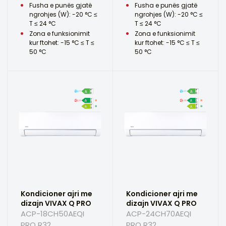
Fusha e punës gjatë
Fusha e punës gjatë
ngrohjes (W): -20 °C ≤
ngrohjes (W): -20 °C ≤
T ≤ 24 °C
T ≤ 24 °C
Zona e funksionimit
Zona e funksionimit
kur ftohet: -15 °C ≤ T ≤
kur ftohet: -15 °C ≤ T ≤
50 °C
50 °C
Kondicioner ajri me
Kondicioner ajri me
dizajn VIVAX Q PRO
dizajn VIVAX Q PRO
ACP-18CH50AEQI
ACP-24CH70AEQI
PRO R32
PRO R32