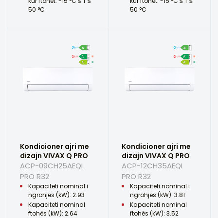
kur ftohet: -15 °C ≤ T ≤
kur ftohet: -15 °C ≤ T ≤
50 °C
50 °C
Kondicioner ajri me
Kondicioner ajri me
dizajn VIVAX Q PRO
dizajn VIVAX Q PRO
ACP-09CH25AEQI
ACP-12CH35AEQI
PRO R32
PRO R32
Kapaciteti nominal i
Kapaciteti nominal i
ngrohjes (kW): 2.93
ngrohjes (kW): 3.81
Kapaciteti nominal
Kapaciteti nominal
ftohës (kW): 2.64
ftohës (kW): 3.52