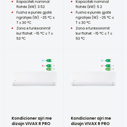
Kapaciteti nominal
Kapaciteti nominal
ftohës (kW): 3.52
ftohës (kW): 5.2
Fusha e punës gjatë
Fusha e punës gjatë
ngrohjes (W): -25 °C ≤
ngrohjes (W): -25 °C ≤
T ≤ 30 °C
T ≤ 30 °C
Zona e funksionimit
Zona e funksionimit
kur ftohet: -15 °C ≤ T ≤
kur ftohet: -15 °C ≤ T ≤
53 °C
53 °C
Kondicioner ajri me
Kondicioner ajri me
dizajn VIVAX R PRO
dizajn VIVAX R PRO