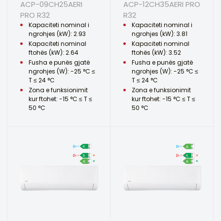
ACP-09CH25AERI
ACP-12CH35AERI PRO
PRO R32
R32
Kapaciteti nominal i
Kapaciteti nominal i
ngrohjes (kW): 2.93
ngrohjes (kW): 3.81
Kapaciteti nominal
Kapaciteti nominal
ftohës (kW): 2.64
ftohës (kW): 3.52
Fusha e punës gjatë
Fusha e punës gjatë
ngrohjes (W): -25 °C ≤
ngrohjes (W): -25 °C ≤
T ≤ 24 °C
T ≤ 24 °C
Zona e funksionimit
Zona e funksionimit
kur ftohet: -15 °C ≤ T ≤
kur ftohet: -15 °C ≤ T ≤
50 °C
50 °C