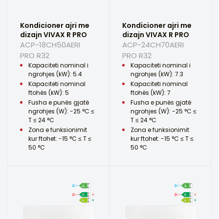
Kondicioner ajri me
Kondicioner ajri me
dizajn VIVAX R PRO
dizajn VIVAX R PRO
ACP-18CH50AERI
ACP-24CH70AERI
PRO R32
PRO R32
Kapaciteti nominal i
Kapaciteti nominal i
ngrohjes (kW): 5.4
ngrohjes (kW): 7.3
Kapaciteti nominal
Kapaciteti nominal
ftohës (kW): 5
ftohës (kW): 7
Fusha e punës gjatë
Fusha e punës gjatë
ngrohjes (W): -25 °C ≤
ngrohjes (W): -25 °C ≤
T ≤ 24 °C
T ≤ 24 °C
Zona e funksionimit
Zona e funksionimit
kur ftohet: -15 °C ≤ T ≤
kur ftohet: -15 °C ≤ T ≤
50 °C
50 °C