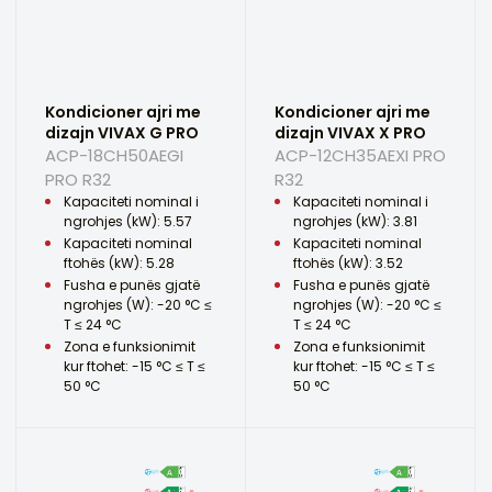
Kondicioner ajri me
Kondicioner ajri me
dizajn VIVAX G PRO
dizajn VIVAX X PRO
ACP-18CH50AEGI
ACP-12CH35AEXI PRO
PRO R32
R32
Kapaciteti nominal i
Kapaciteti nominal i
ngrohjes (kW): 5.57
ngrohjes (kW): 3.81
Kapaciteti nominal
Kapaciteti nominal
ftohës (kW): 5.28
ftohës (kW): 3.52
Fusha e punës gjatë
Fusha e punës gjatë
ngrohjes (W): -20 °C ≤
ngrohjes (W): -20 °C ≤
T ≤ 24 °C
T ≤ 24 °C
Zona e funksionimit
Zona e funksionimit
kur ftohet: -15 °C ≤ T ≤
kur ftohet: -15 °C ≤ T ≤
50 °C
50 °C