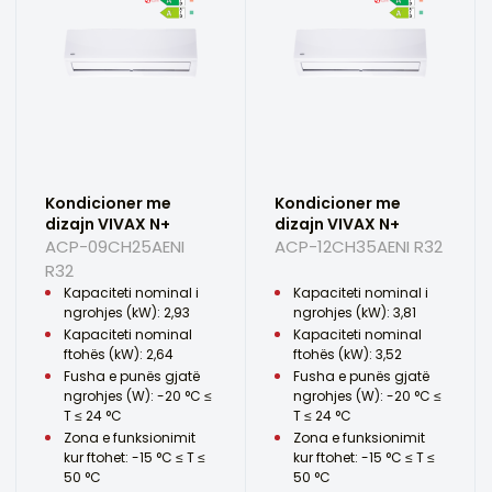
Kondicioner me
Kondicioner me
dizajn VIVAX N+
dizajn VIVAX N+
ACP-09CH25AENI
ACP-12CH35AENI R32
R32
Kapaciteti nominal i
Kapaciteti nominal i
ngrohjes (kW): 2,93
ngrohjes (kW): 3,81
Kapaciteti nominal
Kapaciteti nominal
ftohës (kW): 2,64
ftohës (kW): 3,52
Fusha e punës gjatë
Fusha e punës gjatë
ngrohjes (W): -20 °C ≤
ngrohjes (W): -20 °C ≤
T ≤ 24 °C
T ≤ 24 °C
Zona e funksionimit
Zona e funksionimit
kur ftohet: -15 °C ≤ T ≤
kur ftohet: -15 °C ≤ T ≤
50 °C
50 °C