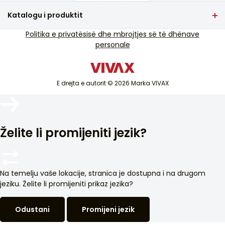
Pyetje që bëhen shpesh
Katalogu i produktit
Mbështetja e shërbimit
TV dhe audio
Politika e privatësisë dhe mbrojtjes së të dhënave
Mbështetje e shërbimit jashtë garancisë
personale
Pajisje të vogla shtëpiake
Katalogët
Mallra të bardha
Blog dhe lajme
Kondicioner
E drejta e autorit © 2026 Marka VIVAX
Pajisjet inteligjente
Arkivat
Želite li promijeniti jezik?
Na temelju vaše lokacije, stranica je dostupna i na drugom
jeziku. Želite li promijeniti prikaz jezika?
Odustani
Promijeni jezik