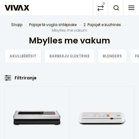
0
Shqip
Pajisje të vogla shtëpiake
2. Pajisjet e kuzhinës
Mbylles me vakum
Mbylles me vakum
AKULLBËRËSIT
BARBEKJU ELEKTRIKE
BLENDERS
F
Filtriranje