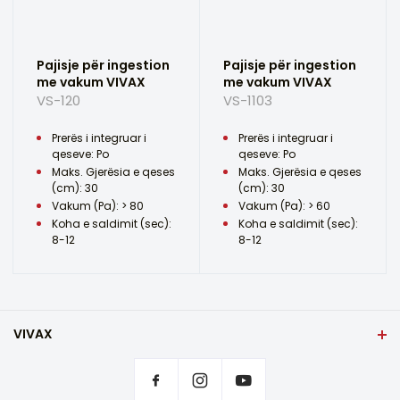
Pajisje për ingestion
Pajisje për ingestion
me vakum VIVAX
me vakum VIVAX
VS-120
VS-1103
Prerës i integruar i
Prerës i integruar i
qeseve: Po
qeseve: Po
Maks. Gjerësia e qeses
Maks. Gjerësia e qeses
(cm): 30
(cm): 30
Vakum (Pa): > 80
Vakum (Pa): > 60
Koha e saldimit (sec):
Koha e saldimit (sec):
8-12
8-12
VIVAX
Shqip
Rregullimet e privatësisë
Ku të blini produkte VIVAX?