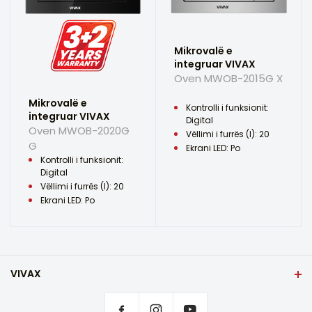
Mikrovalë e
integruar VIVAX
Oven MWOB-2015G X
Mikrovalë e
Kontrolli i funksionit:
integruar VIVAX
Digital
Oven MWOB-2020G
Vëllimi i furrës (l): 20
G
Ekrani LED: Po
Kontrolli i funksionit:
Digital
Vëllimi i furrës (l): 20
Ekrani LED: Po
VIVAX
Shqip
Rregullimet e privatësisë