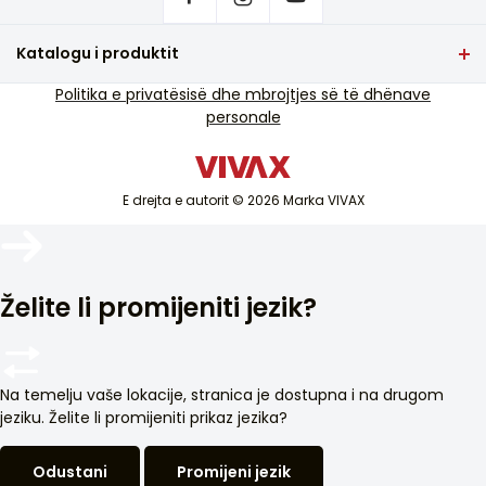
Ku të blini produkte VIVAX?
Pyetje që bëhen shpesh
Katalogu i produktit
Mbështetja e shërbimit
TV dhe audio
Politika e privatësisë dhe mbrojtjes së të dhënave
Mbështetje e shërbimit jashtë garancisë
personale
Pajisje të vogla shtëpiake
Katalogët
Mallra të bardha
Blog dhe lajme
Kondicioner
E drejta e autorit © 2026 Marka VIVAX
Pajisjet inteligjente
Arkivat
Želite li promijeniti jezik?
Na temelju vaše lokacije, stranica je dostupna i na drugom
jeziku. Želite li promijeniti prikaz jezika?
Odustani
Promijeni jezik