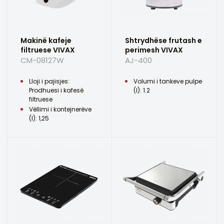
Makinë kafeje
Shtrydhëse frutash e
filtruese VIVAX
perimesh VIVAX
CM-08127W
AJ-400
Lloji i pajisjes:
Volumi i tankeve pulpe
Prodhuesi i kafesë
(l): 1.2
filtruese
Vëllimi i kontejnerëve
(l): 1,25