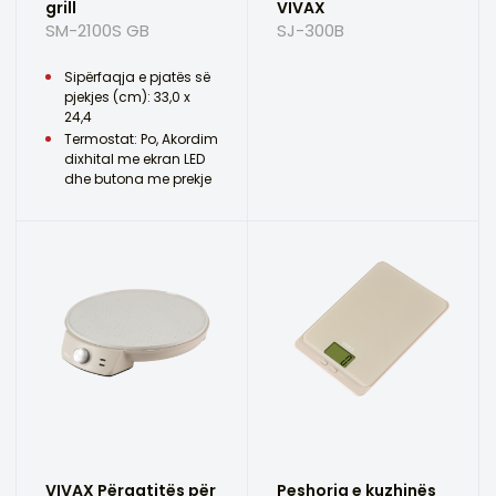
grill
VIVAX
SM-2100S GB
SJ-300B
Sipërfaqja e pjatës së
pjekjes (cm): 33,0 x
24,4
Termostat: Po, Akordim
dixhital me ekran LED
dhe butona me prekje
VIVAX Përgatitës për
Peshorja e kuzhinës