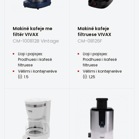
Makinë kafeje me
Makinë kafeje
filtër VIVAX
filtruese VIVAX
CM-100812B Vintage
CM-08126F
Lloji i pajisjes:
Lloji i pajisjes:
Prodhuesi i kafesë
Prodhuesi i kafesë
filtruese
filtruese
Vëllimi i kontejnerëve
Vëllimi i kontejnerëve
(l): 1.5
(l): 1,25