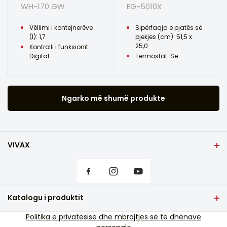
WH-170 GW
EG-5010X
Vëllimi i kontejnerëve
Sipërfaqja e pjatës së
(l): 1,7
pjekjes (cm): 51,5 x
25,0
Kontrolli i funksionit:
Digital
Termostat: Se
Ngarko më shumë produkte
VIVAX
Shqip
Rregullimet e privatësisë
Ku të blini produkte VIVAX?
Pyetje që bëhen shpesh
Katalogu i produktit
Mbështetja e shërbimit
TV dhe audio
Politika e privatësisë dhe mbrojtjes së të dhënave
Mbështetje e shërbimit jashtë garancisë