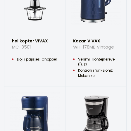
helikopter VIVAX
Kazan VIVAX
MC-3501
WH-178MB Vintage
Lloji i pajisjes: Chopper
Vëllimi i kontejnerëve
(l): 1,7
Kontrolli i funksionit:
Mekanike