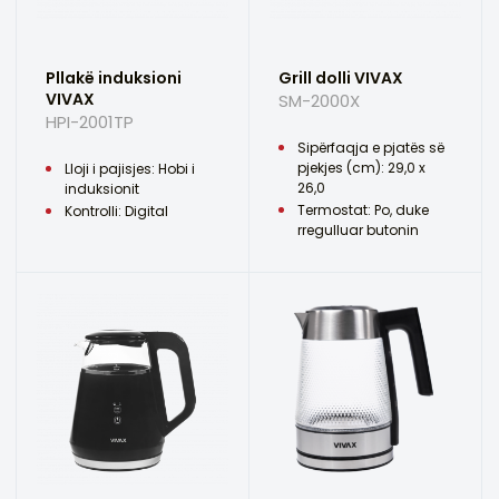
Pllakë induksioni
Grill dolli VIVAX
VIVAX
SM-2000X
HPI-2001TP
Sipërfaqja e pjatës së
pjekjes (cm): 29,0 x
Lloji i pajisjes: Hobi i
26,0
induksionit
Termostat: Po, duke
Kontrolli: Digital
rregulluar butonin