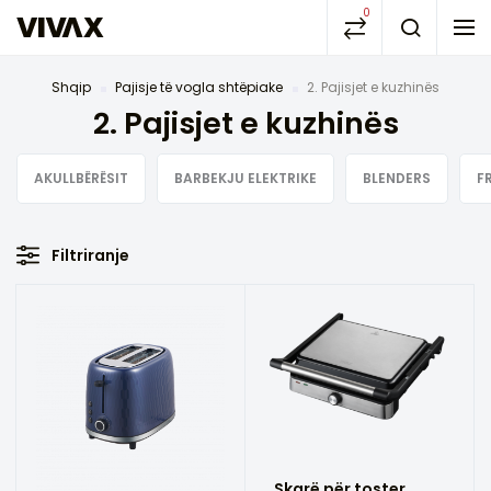
0
Shqip
Pajisje të vogla shtëpiake
2. Pajisjet e kuzhinës
2. Pajisjet e kuzhinës
AKULLBËRËSIT
BARBEKJU ELEKTRIKE
BLENDERS
F
Filtriranje
Skarë për toster