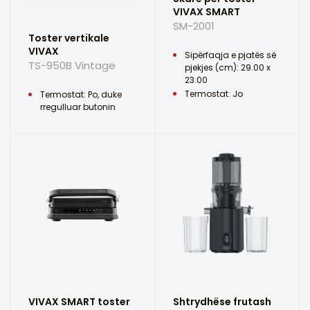
VIVAX SMART
SM-2001
Toster vertikale
VIVAX
Sipërfaqja e pjatës së
TS-950B Vintage
pjekjes (cm): 29.00 x
23.00
Termostat: Jo
Termostat: Po, duke
rregulluar butonin
VIVAX SMART toster
Shtrydhëse frutash