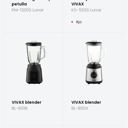
petulla
VIVAX
PM-1200S Lunar
KS-502S Lunar
Kjo
VIVAX blender
VIVAX blender
BL-601B
BL-800X