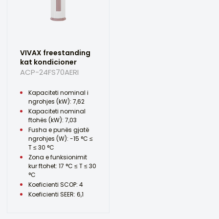
VIVAX freestanding
kat kondicioner
ACP-24FS70AERI
Kapaciteti nominal i
ngrohjes (kW): 7,62
Kapaciteti nominal
ftohës (kW): 7,03
Fusha e punës gjatë
ngrohjes (W): -15 °C ≤
T ≤ 30 °C
Zona e funksionimit
kur ftohet: 17 °C ≤ T ≤ 30
°C
Koeficienti SCOP: 4
Koeficienti SEER: 6,1