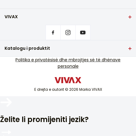
VIVAX
Shqip
Rregullimet e privatësisë
Ku të blini produkte VIVAX?
Pyetje që bëhen shpesh
Katalogu i produktit
Mbështetja e shërbimit
TV dhe audio
Politika e privatësisë dhe mbrojtjes së të dhënave
Mbështetje e shërbimit jashtë garancisë
personale
Pajisje të vogla shtëpiake
Katalogët
Mallra të bardha
Blog dhe lajme
Kondicioner
E drejta e autorit © 2026 Marka VIVAX
Pajisjet inteligjente
Arkivat
Želite li promijeniti jezik?