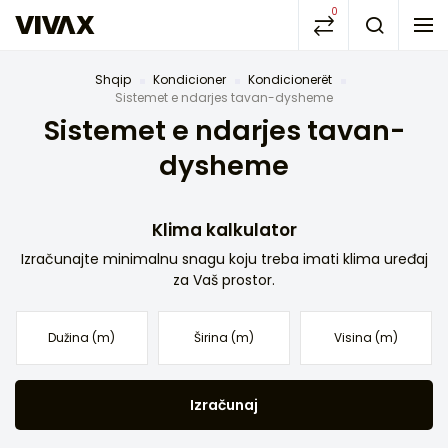
0
Shqip
Kondicioner
Kondicionerët
Sistemet e ndarjes tavan-dysheme
Sistemet e ndarjes tavan-
dysheme
Klima kalkulator
Izračunajte minimalnu snagu koju treba imati klima uređaj
za Vaš prostor.
Izračunaj