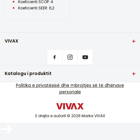
Koeficienti SCOP: 4
Koeficienti SEER: 6,2
VIVAX
Shqip
Rregullimet e privatësisë
Ku të blini produkte VIVAX?
Pyetje që bëhen shpesh
Katalogu i produktit
Mbështetja e shërbimit
TV dhe audio
Politika e privatësisë dhe mbrojtjes së të dhënave
Mbështetje e shërbimit jashtë garancisë
personale
Pajisje të vogla shtëpiake
Katalogët
Mallra të bardha
Blog dhe lajme
Kondicioner
E drejta e autorit © 2026 Marka VIVAX
Pajisjet inteligjente
Arkivat