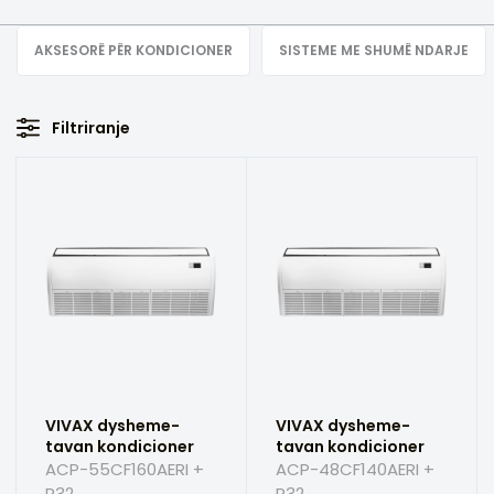
AKSESORË PËR KONDICIONER
SISTEME ME SHUMË NDARJE
Filtriranje
VIVAX dysheme-
VIVAX dysheme-
tavan kondicioner
tavan kondicioner
ACP-55CF160AERI +
ACP-48CF140AERI +
R32
R32