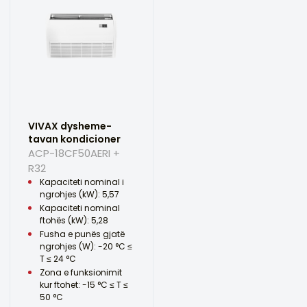
VIVAX dysheme-
tavan kondicioner
ACP-18CF50AERI +
R32
Kapaciteti nominal i
ngrohjes (kW): 5,57
Kapaciteti nominal
ftohës (kW): 5,28
Fusha e punës gjatë
ngrohjes (W): -20 °C ≤
T ≤ 24 °C
Zona e funksionimit
kur ftohet: -15 °C ≤ T ≤
50 °C