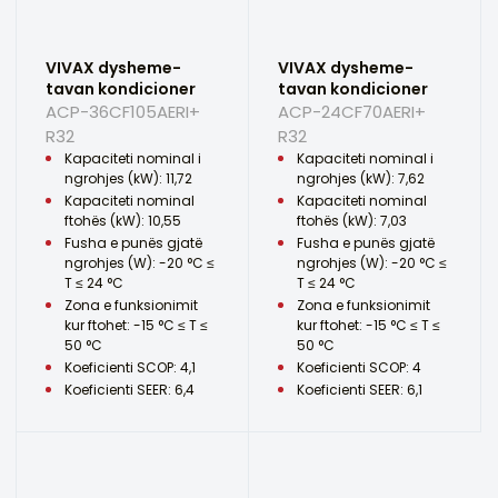
VIVAX dysheme-
VIVAX dysheme-
tavan kondicioner
tavan kondicioner
ACP-36CF105AERI+
ACP-24CF70AERI+
R32
R32
Kapaciteti nominal i
Kapaciteti nominal i
ngrohjes (kW): 11,72
ngrohjes (kW): 7,62
Kapaciteti nominal
Kapaciteti nominal
ftohës (kW): 10,55
ftohës (kW): 7,03
Fusha e punës gjatë
Fusha e punës gjatë
ngrohjes (W): -20 °C ≤
ngrohjes (W): -20 °C ≤
T ≤ 24 °C
T ≤ 24 °C
Zona e funksionimit
Zona e funksionimit
kur ftohet: -15 °C ≤ T ≤
kur ftohet: -15 °C ≤ T ≤
50 °C
50 °C
Koeficienti SCOP: 4,1
Koeficienti SCOP: 4
Koeficienti SEER: 6,4
Koeficienti SEER: 6,1