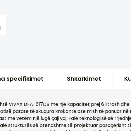
ha specifikimet
Shkarkimet
Ku
htë VIVAX DFA-617DB me një kapacitet prej 6 litrash dhe 
gatisë patate të skuqura krokante ose mish të panuar në
 me vetëm një lugë çaji vaj. Falë teknologjisë së rrjedhjes
 falë strukturës së brendshme të projektuar posaçërisht të