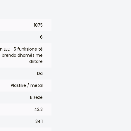
1875
6
an LED , 5 funksione të
të brenda dhomës me
dritare
Da
Plastike / metal
E zezë
42.3
34.1