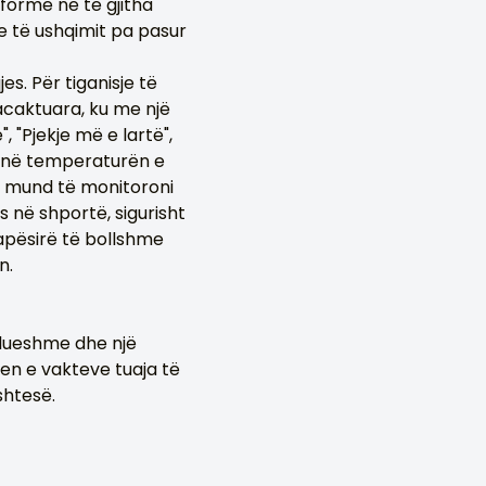
iforme në të gjitha
e të ushqimit pa pasur
jes. Për tiganisje të
acaktuara, ku me një
, "Pjekje më e lartë",
gojnë temperaturën e
ku mund të monitoroni
 në shportë, sigurisht
pësirë ​​të bollshme
n.
llueshme dhe një
jen e vakteve tuaja të
shtesë.