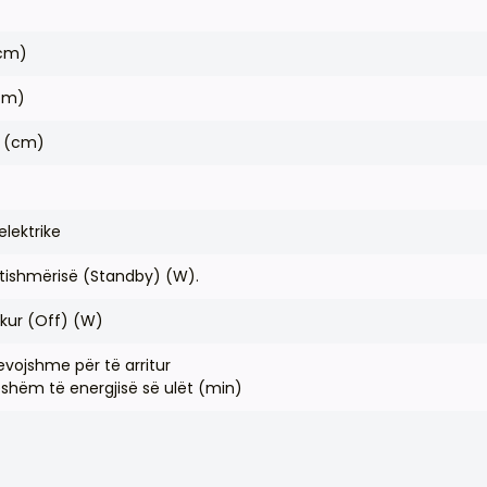
(cm)
(cm)
t (cm)
elektrike
tishmërisë (Standby) (W).
ikur (Off) (W)
vojshme për të arritur
shëm të energjisë së ulët (min)