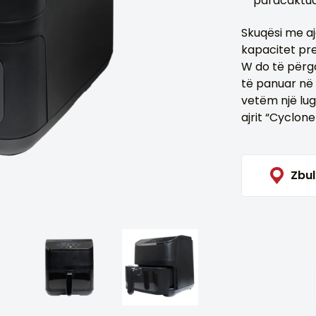
paracaktua
Skuqësi me a
kapacitet pre
W do të përg
të panuar në
vetëm një lugë
ajrit “CycloneT
Zbu