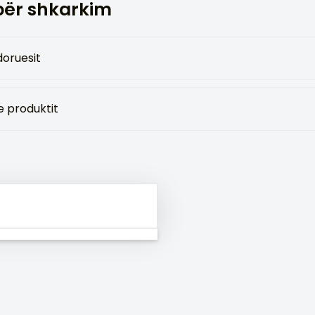
ër shkarkim
doruesit
e produktit