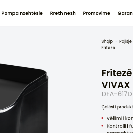
– Pompa nxehtësie
Rreth nesh
Promovime
Garan
Shqip
Pajisj
Friteze
Fritez
VIVAX
DFA-617D
Çelësi i produk
Vëllimi i ko
Kontrolli i 