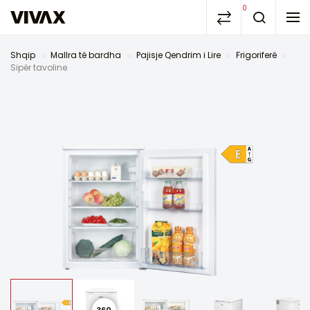
0
Shqip
Mallra të bardha
Pajisje Qendrim i Lire
Frigoriferë
Sipër tavoline
360