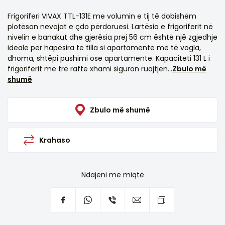
Frigoriferi VIVAX TTL-131E me volumin e tij të dobishëm
plotëson nevojat e çdo përdoruesi. Lartësia e frigoriferit në
nivelin e banakut dhe gjerësia prej 56 cm është një zgjedhje
ideale për hapësira të tilla si apartamente më të vogla,
dhoma, shtëpi pushimi ose apartamente. Kapaciteti 131 L i
frigoriferit me tre rafte xhami siguron ruajtjen...
Zbulo më
shumë
Zbulo më shumë
Krahaso
Ndajeni me miqtë