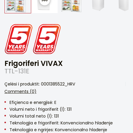
Frigoriferi VIVAX
TTL-131E
Çelësi i produktit: 0001385522_HRV
Comments (0)
Efiçienca e energjisë: E
Volumi neto i frigoriferit (l): 131
Volumi total neto (l): 131
Teknologjia e frigoriferit: Konvencionalno hlađenje
Teknologjia e ngrirjes: Konvencionalno hlađenje