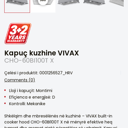
Kapuç kuzhine VIVAX
CHO-60BI100T X
Çelësi i produktit: 0001256527_HRV
Comments (0)
Lloji i kapuçit: Montimi
Efiçienca e energjisë: D
Kontrolli: Mekanike
Shkëlqim dhe mbresëlënës në kuzhinë – VIVAX built-in
cooker hood CHO-60BI100T X në mënyrë efektive heq
tymrat dhe aromat gjatë përgatitjes së ushqimit. Kapuçi