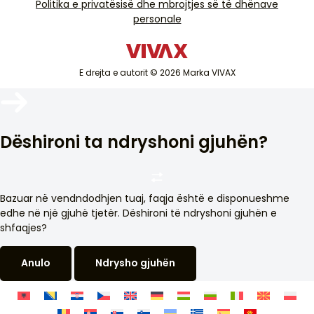
TV dhe audio
Politika e privatësisë dhe mbrojtjes së të dhënave
Mbështetje e shërbimit jashtë garancisë
Gjerësia e paketës (cm)
personale
Pajisje të vogla shtëpiake
Katalogët
56,8
Mallra të bardha
Blog dhe lajme
Lartësia e paketës (cm)
Kondicioner
25,4
E drejta e autorit © 2026 Marka VIVAX
Pajisjet inteligjente
Thellësia e paketimit (cm)
Arkivat
33,5
Pesha e pajisjes (kg)
Dëshironi ta ndryshoni gjuhën?
3,5
Furnizimi me energji elektrike
220-240 V AC
Bazuar në vendndodhjen tuaj, faqja është e disponueshme
edhe në një gjuhë tjetër. Dëshironi të ndryshoni gjuhën e
shfaqjes?
Anulo
Ndrysho gjuhën