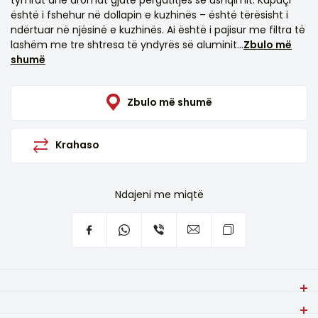
është i fshehur në dollapin e kuzhinës – është tërësisht i
ndërtuar në njësinë e kuzhinës. Ai është i pajisur me filtra të
lashëm me tre shtresa të yndyrës së aluminit...
Zbulo më
shumë
Zbulo më shumë
Krahaso
Ndajeni me miqtë
Shkëlqim dhe mbresëlënës në kuzhinë - VIVAX built-in
cooker hood CHO-60BI100T X në mënyrë efektive heq