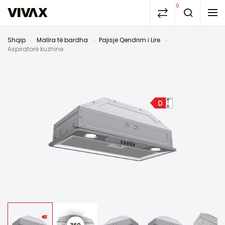
0
Shqip
Mallra të bardha
Pajisje Qendrim i Lire
Aspiratorë kuzhine
360