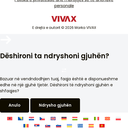
Mbështetje e shërbimit jashtë garancisë
personale
Pajisje të vogla shtëpiake
Thellësia e paketimit (cm)
Katalogët
30,5
Mallra të bardha
Blog dhe lajme
Kondicioner
Pesha e pajisjes (kg)
E drejta e autorit © 2026 Marka VIVAX
Pajisjet inteligjente
4.5
Arkivat
Furnizimi me energji elektrike
220-240 V AC
Dëshironi ta ndryshoni gjuhën?
Konsumimi: Gjatë gatishmërisë (Standby) (W).
-
Konsumi: Gjendja e fikur (Off) (W)
Bazuar në vendndodhjen tuaj, faqja është e disponueshme
0.3
edhe në një gjuhë tjetër. Dëshironi të ndryshoni gjuhën e
shfaqjes?
Koha maksimale e nevojshme për të arritur modalitetin e
zbatueshëm të energjisë së ulët (min)
Anulo
Ndrysho gjuhën
0