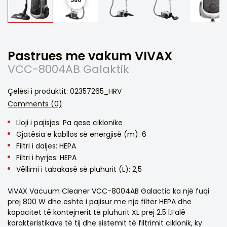
Pastrues me vakum VIVAX
VCC-8004AB Galaktik
Çelësi i produktit: 02357265_HRV
Comments (0)
Lloji i pajisjes: Pa qese ciklonike
Gjatësia e kabllos së energjisë (m): 6
Filtri i daljes: HEPA
Filtri i hyrjes: HEPA
Vëllimi i tabakasë së pluhurit (L): 2,5
ViVAX Vacuum Cleaner VCC-8004AB Galactic ka një fuqi
prej 800 W dhe është i pajisur me një filtër HEPA dhe
kapacitet të kontejnerit të pluhurit XL prej 2.5 l.Falë
karakteristikave të tij dhe sistemit të filtrimit ciklonik, ky