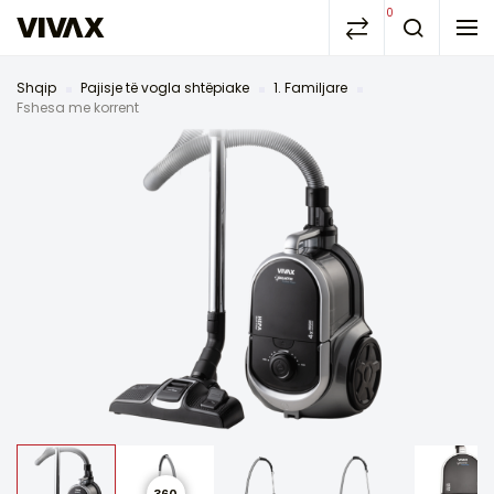
0
Shqip
Pajisje të vogla shtëpiake
1. Familjare
Fshesa me korrent
360