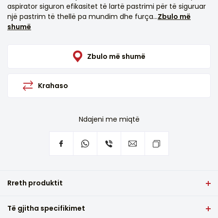
aspirator siguron efikasitet të lartë pastrimi për të siguruar
një pastrim të thellë pa mundim dhe furça...
Zbulo më
shumë
Zbulo më shumë
Krahaso
Ndajeni me miqtë
Rreth produktit
ViVAX Vacuum Cleaner VCC-8004AB Galactic ka një fuqi
Të gjitha specifikimet
prej 800 W dhe është i pajisur me një filtër HEPA dhe