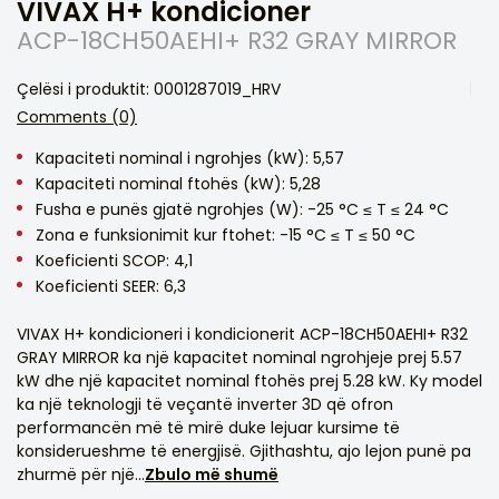
VIVAX H+ kondicioner
ACP-18CH50AEHI+ R32 GRAY MIRROR
Çelësi i produktit: 0001287019_HRV
Comments (0)
Kapaciteti nominal i ngrohjes (kW): 5,57
Kapaciteti nominal ftohës (kW): 5,28
Fusha e punës gjatë ngrohjes (W): -25 °C ≤ T ≤ 24 °C
Zona e funksionimit kur ftohet: -15 °C ≤ T ≤ 50 °C
Koeficienti SCOP: 4,1
Koeficienti SEER: 6,3
VIVAX H+ kondicioneri i kondicionerit ACP-18CH50AEHI+ R32
GRAY MIRROR ka një kapacitet nominal ngrohjeje prej 5.57
kW dhe një kapacitet nominal ftohës prej 5.28 kW. Ky model
ka një teknologji të veçantë inverter 3D që ofron
performancën më të mirë duke lejuar kursime të
konsiderueshme të energjisë. Gjithashtu, ajo lejon punë pa
zhurmë për një...
Zbulo më shumë