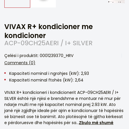
VIVAX R+ kondicioner me
kondicioner
ACP-09CH25AERI / I+ SILVER
Çelësi i produktit: 0001239370_HRV
Comments (0)
Kapaciteti nominal i ngrohjes (kW): 2,93
Kapaciteti nominal ftohës (kW): 2,64
VIVAX R+ kondicioneri i kondicionerit ACP-09CH25AERI / I+
SILVER është një njësi e brendshme e montuar në mur për
ndarje multi me një kapacitet nominal prej 2.93 kW. Ato
janë një zgjidhje ideale për ajrin e kondicionuar të hapësirës
së biznesit ose të banimit. Ato plotësojnë të gjitha kërkesat
e përdoruesve dhe hapësirës për sa...
Zbulo më shumë