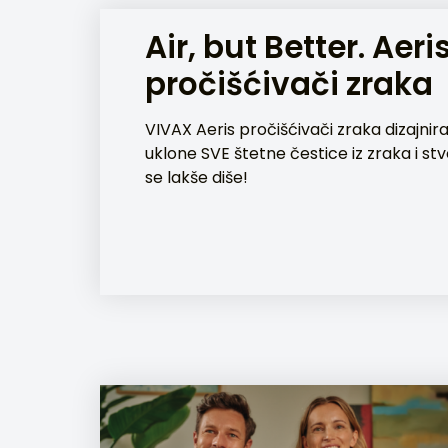
Air, but Better. Aeri
pročišćivači zraka
VIVAX Aeris pročišćivači zraka dizajnir
uklone SVE štetne čestice iz zraka i st
se lakše diše!