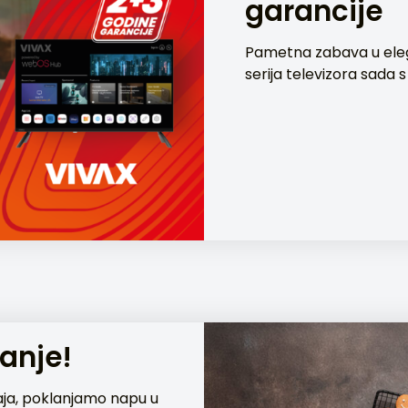
garancije
Pametna zabava u el
serija televizora sada 
manje!
aja, poklanjamo napu u