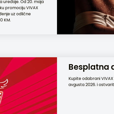
a uređaje. Od 20. maja
onsku promociju VIVAX
đenje uz odlične
50 KM.
Besplatna d
Kupite odabrani VIVAX fr
avgusta 2026. i ostvar