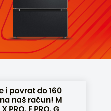
e i povrat do 160
 na naš račun! M
 X PRO, F PRO, G