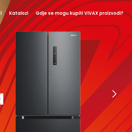
i
Katalozi
Gdje se mogu kupiti VIVAX proizvodi?
aji
a
i