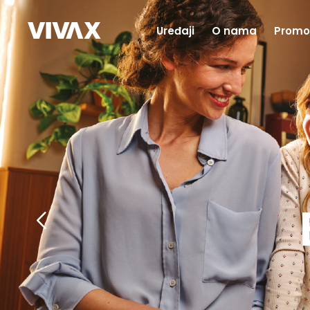
Uređaji
O nama
Promo
Ma