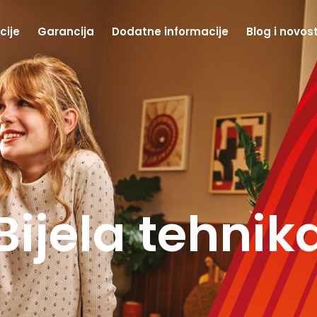
cije
Garancija
Dodatne informacije
Blog i novost
li kućni uređ
Bijela tehnik
Klima uređaj
Televizija