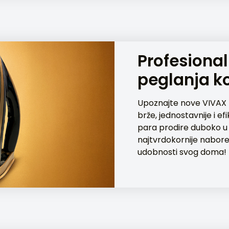
Profesionaln
peglanja k
Upoznajte nove VIVAX I
brže, jednostavnije i ef
para prodire duboko u v
najtvrdokornije nabore.
udobnosti svog doma!