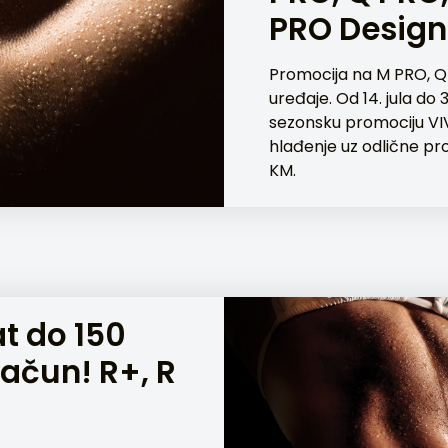
PRO Design
Promocija na M PRO, Q
uređaje. Od 14. jula do 3
sezonsku promociju VIV
hlađenje uz odlične pr
KM.
at do 150
račun! R+, R