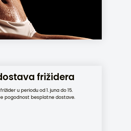
ostava frižidera
ižider u periodu od 1. juna do 15.
ite pogodnost besplatne dostave.