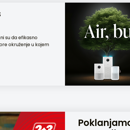
s
ani su da efikasno
vore okruženje u kojem
Poklanjamo