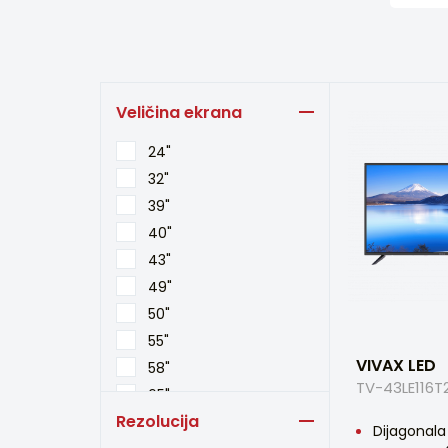
Veličina ekrana
24"
32"
39"
40"
43"
49"
50"
55"
VIVAX LED
58"
TV-43LE116T
65"
Rezolucija
75"
Dijagonala 