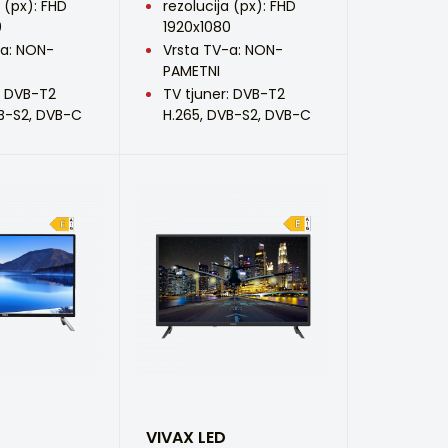
a (px): FHD
rezolucija (px): FHD
0
1920x1080
-a: NON-
Vrsta TV-a: NON-
PAMETNI
: DVB-T2
TV tjuner: DVB-T2
VB-S2, DVB-C
H.265, DVB-S2, DVB-C
VIVAX LED