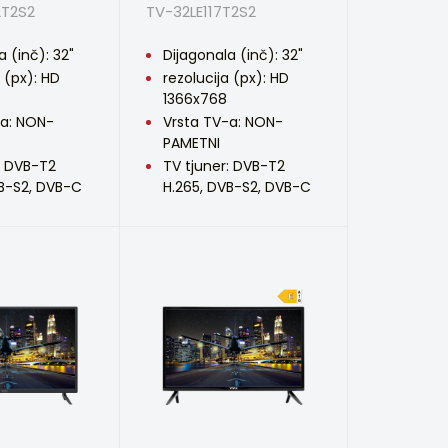
2T2S2
TV-32LE117T2S2
a (inč): 32"
Dijagonala (inč): 32"
a (px): HD
rezolucija (px): HD
1366x768
-a: NON-
Vrsta TV-a: NON-
PAMETNI
: DVB-T2
TV tjuner: DVB-T2
VB-S2, DVB-C
H.265, DVB-S2, DVB-C