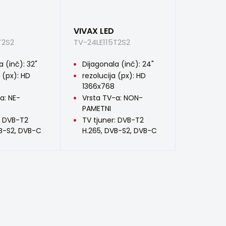
VIVAX LED
T2S2
TV-24LE115T2S2
a (inč): 32"
Dijagonala (inč): 24"
a (px): HD
rezolucija (px): HD
1366x768
a: NE-
Vrsta TV-a: NON-
PAMETNI
: DVB-T2
TV tjuner: DVB-T2
VB-S2, DVB-C
H.265, DVB-S2, DVB-C