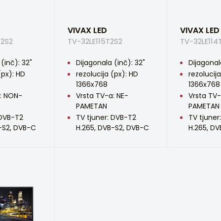
VIVAX LED
VIVAX LED
T2S2
TV-32LE115T2S2
TV-32LE114
(inč): 32"
Dijagonala (inč): 32"
Dijagonal
(px): HD
rezolucija (px): HD
rezolucij
1366x768
1366x768
: NON-
Vrsta TV-a: NE-
Vrsta TV-
PAMETAN
PAMETAN
 DVB-T2
TV tjuner: DVB-T2
TV tjuner
-S2, DVB-C
H.265, DVB-S2, DVB-C
H.265, D