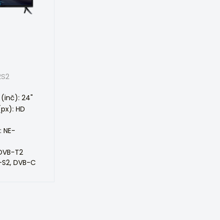
2S2
(inč): 24"
(px): HD
: NE-
 DVB-T2
-S2, DVB-C