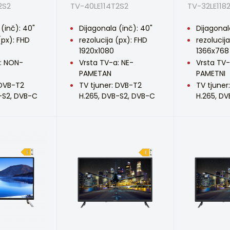
2S2
TV-40LE114T2S2
TV-32LE118
(inč): 40"
Dijagonala (inč): 40"
Dijagonal
(px): FHD
rezolucija (px): FHD
rezolucij
1920x1080
1366x768
: NON-
Vrsta TV-a: NE-
Vrsta TV
PAMETAN
PAMETNI
 DVB-T2
TV tjuner: DVB-T2
TV tjuner
-S2, DVB-C
H.265, DVB-S2, DVB-C
H.265, D