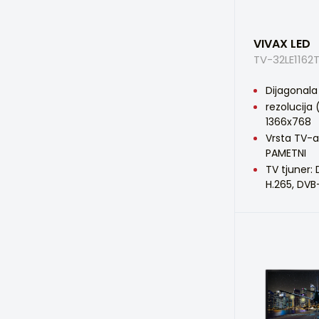
VIVAX LED
TV-32LE1162
Dijagonala 
rezolucija 
1366x768
Vrsta TV-a
PAMETNI
TV tjuner:
H.265, DVB