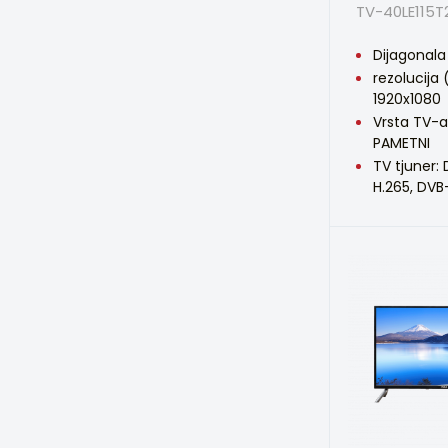
TV-40LE115T
Dijagonala 
rezolucija 
1920x1080
Vrsta TV-a
PAMETNI
TV tjuner:
H.265, DVB