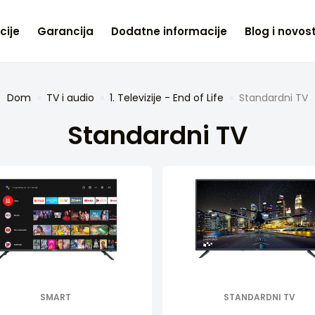
cije
Garancija
Dodatne informacije
Blog i novost
Dom
TV i audio
1. Televizije - End of Life
Standardni TV
Standardni TV
SMART
STANDARDNI TV