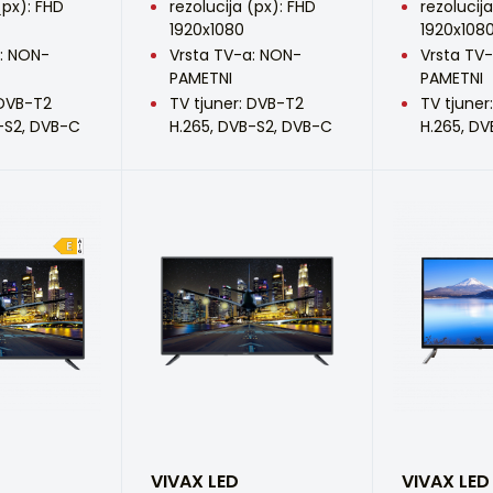
(px): FHD
rezolucija (px): FHD
rezolucij
1920x1080
1920x108
: NON-
Vrsta TV-a: NON-
Vrsta TV
PAMETNI
PAMETNI
 DVB-T2
TV tjuner: DVB-T2
TV tjuner
-S2, DVB-C
H.265, DVB-S2, DVB-C
H.265, D
VIVAX LED
VIVAX LED