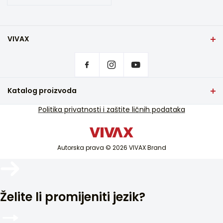
VIVAX
Dom
Postavke privatnosti
Gdje mogu da se kupe VIVAX proizvodi?
Često postavljana pitanja
Katalog proizvoda
Podrška za usluge
TV i audio
Politika privatnosti i zaštite ličnih podataka
Servisna podrška van garancije
Mali kućni aparati
Katalozi
Bijela tehnika
Blog i novosti
Autorska prava © 2026 VIVAX Brand
Klimatizacija
Pametni uređaji
Arhiva
Želite li promijeniti jezik?