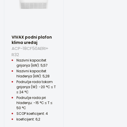
VIVAX podni plafon
klima uređaj
ACP-18CF50AERI+
R32
Nazivni kapacitet
grijanja (kW): 5,57
Nazivni kapacitet
hlađenja (kW): 5,28
Područje rada tokom
grijanja (W): -20 °C ≤ T
≤ 24 °C
Područje rada pri
hlađenju: -15 °C ≤ T ≤
50 °C
SCOP koeficijent: 4
koeficijent: 6,2