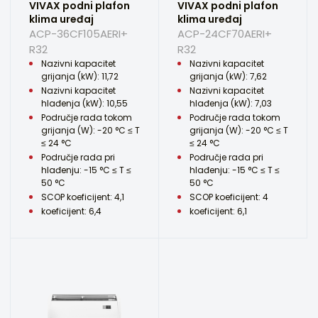
VIVAX podni plafon
VIVAX podni plafon
klima uređaj
klima uređaj
ACP-36CF105AERI+
ACP-24CF70AERI+
R32
R32
Nazivni kapacitet
Nazivni kapacitet
grijanja (kW): 11,72
grijanja (kW): 7,62
Nazivni kapacitet
Nazivni kapacitet
hlađenja (kW): 10,55
hlađenja (kW): 7,03
Područje rada tokom
Područje rada tokom
grijanja (W): -20 °C ≤ T
grijanja (W): -20 °C ≤ T
≤ 24 °C
≤ 24 °C
Područje rada pri
Područje rada pri
hlađenju: -15 °C ≤ T ≤
hlađenju: -15 °C ≤ T ≤
50 °C
50 °C
SCOP koeficijent: 4,1
SCOP koeficijent: 4
koeficijent: 6,4
koeficijent: 6,1