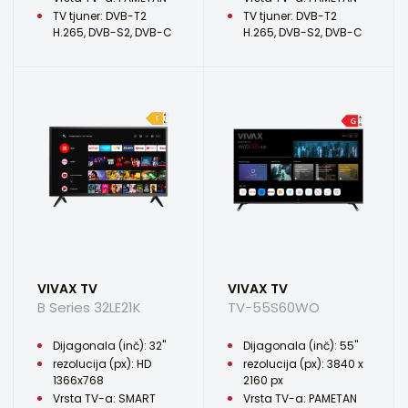
TV tjuner: DVB-T2
TV tjuner: DVB-T2
H.265, DVB-S2, DVB-C
H.265, DVB-S2, DVB-C
VIVAX TV
VIVAX TV
B Series 32LE21K
TV-55S60WO
Dijagonala (inč): 32"
Dijagonala (inč): 55"
rezolucija (px): HD
rezolucija (px): 3840 x
1366x768
2160 px
Vrsta TV-a: SMART
Vrsta TV-a: PAMETAN