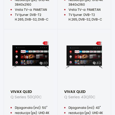
3840x2160
3840x2160
Vrsta TV-a: PAMETAN
Vrsta TV-a: PAMETAN
TV tjuner: DVB-T2
TV tjuner: DVB-T2
H.265, DVB-S2, DVB-C
H.265, DVB-S2, DVB-C
VIVAX QLED
VIVAX QLED
Q Series 50Q10C
Q Series 43Q10C
Dijagonala (inč): 50"
Dijagonala (inč): 43"
rezolucija (px): UHD 4K
rezolucija (px): UHD 4K