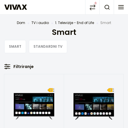
0
Dom
TV i audio
1. Televizije - End of Life
Smart
Smart
SMART
STANDARDNI TV
Filtriranje