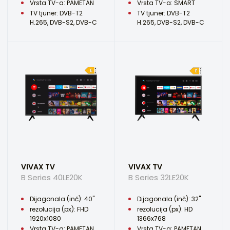
Vrsta TV-a: PAMETAN
Vrsta TV-a: SMART
TV tjuner: DVB-T2
TV tjuner: DVB-T2
H.265, DVB-S2, DVB-C
H.265, DVB-S2, DVB-C
VIVAX TV
VIVAX TV
B Series 40LE20K
B Series 32LE20K
Dijagonala (inč): 40"
Dijagonala (inč): 32"
rezolucija (px): FHD
rezolucija (px): HD
1920x1080
1366x768
Vrsta TV-a: PAMETAN
Vrsta TV-a: PAMETAN