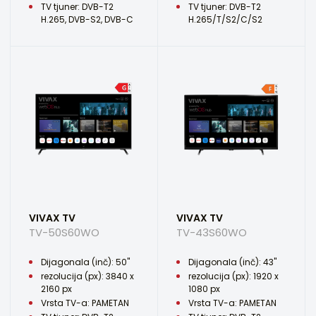
TV tjuner: DVB-T2
TV tjuner: DVB-T2
H.265, DVB-S2, DVB-C
H.265/T/S2/C/S2
VIVAX TV
VIVAX TV
TV-50S60WO
TV-43S60WO
Dijagonala (inč): 50"
Dijagonala (inč): 43"
rezolucija (px): 3840 x
rezolucija (px): 1920 x
2160 px
1080 px
Vrsta TV-a: PAMETAN
Vrsta TV-a: PAMETAN