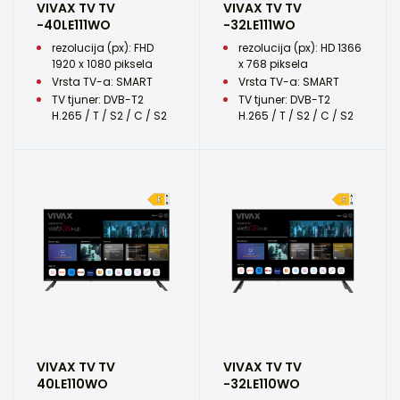
VIVAX TV TV
VIVAX TV TV
-40LE111WO
-32LE111WO
rezolucija (px): FHD
rezolucija (px): HD 1366
1920 x 1080 piksela
x 768 piksela
Vrsta TV-a: SMART
Vrsta TV-a: SMART
TV tjuner: DVB-T2
TV tjuner: DVB-T2
H.265 / T / S2 / C / S2
H.265 / T / S2 / C / S2
VIVAX TV TV
VIVAX TV TV
40LE110WO
-32LE110WO