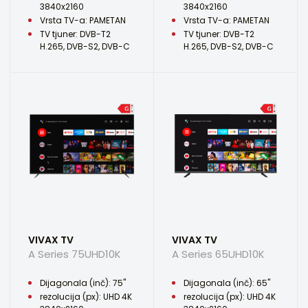
3840x2160
3840x2160
Vrsta TV-a: PAMETAN
Vrsta TV-a: PAMETAN
TV tjuner: DVB-T2
TV tjuner: DVB-T2
H.265, DVB-S2, DVB-C
H.265, DVB-S2, DVB-C
VIVAX TV
VIVAX TV
A Series 75UHD10K
A Series 65UHD10K
Dijagonala (inč): 75"
Dijagonala (inč): 65"
rezolucija (px): UHD 4K
rezolucija (px): UHD 4K