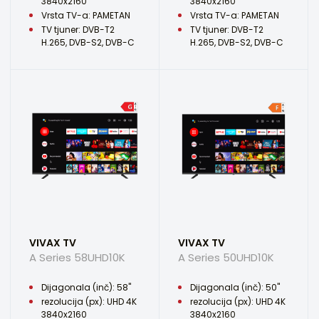
3840x2160
3840x2160
Vrsta TV-a: PAMETAN
Vrsta TV-a: PAMETAN
TV tjuner: DVB-T2
TV tjuner: DVB-T2
H.265, DVB-S2, DVB-C
H.265, DVB-S2, DVB-C
VIVAX TV
VIVAX TV
A Series 58UHD10K
A Series 50UHD10K
Dijagonala (inč): 58"
Dijagonala (inč): 50"
rezolucija (px): UHD 4K
rezolucija (px): UHD 4K
3840x2160
3840x2160