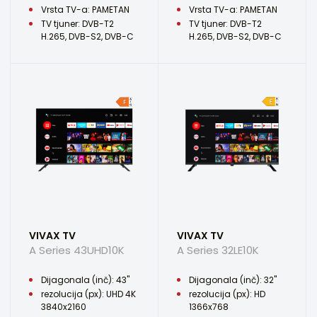
Vrsta TV-a: PAMETAN
Vrsta TV-a: PAMETAN
TV tjuner: DVB-T2
TV tjuner: DVB-T2
H.265, DVB-S2, DVB-C
H.265, DVB-S2, DVB-C
VIVAX TV
VIVAX TV
A Series 43UHD10K
A Series 32LE10K
Dijagonala (inč): 43"
Dijagonala (inč): 32"
rezolucija (px): UHD 4K
rezolucija (px): HD
3840x2160
1366x768