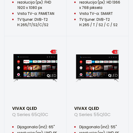
rezolucija (px): FHD
rezolucija (px): HD 1366
1920 x 1080 px
x 768 piksela
Vrsta TV-a: PAMETAN
Vrsta TV-a: SMART
TV tjuner: DVB-T2
TV tjuner: DVB-T2
H.265/T/S2/C/S2
H.265 / T / S2 / C / S2
VIVAX QLED
VIVAX QLED
Q Series 65Q10C
Q Series 55Q10C
Dijagonala (inč): 65"
Dijagonala (inč): 55"
rezolucija (px): UHD 4K
rezolucija (px): UHD 4K