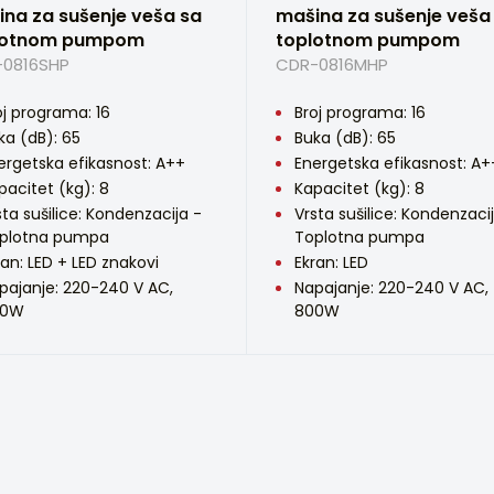
na za sušenje veša sa
mašina za sušenje veša
lotnom pumpom
toplotnom pumpom
0816SHP
CDR-0816MHP
oj programa: 16
Broj programa: 16
ka (dB): 65
Buka (dB): 65
ergetska efikasnost: A++
Energetska efikasnost: A+
pacitet (kg): 8
Kapacitet (kg): 8
sta sušilice: Kondenzacija -
Vrsta sušilice: Kondenzaci
plotna pumpa
Toplotna pumpa
ran: LED + LED znakovi
Ekran: LED
pajanje: 220-240 V AC,
Napajanje: 220-240 V AC,
00W
800W