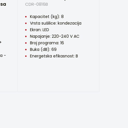
 sa
CDR-0816B
Kapacitet (kg): 8
Vrsta sušilice: kondezacija
Ekran: LED
Napajanje: 220-240 V AC
+
Broj programa: 16
Buka (dB): 69
ja -
Energetska efikasnost: B