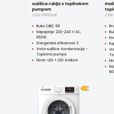
sušilica rublja s toplinskom
maši
pumpom
top
CDR-0916SHP
CDR-
Buka (dB): 66
Br
Napajanje: 220-240 V AC,
Bu
650W
En
Energetska efikasnost: E
Ka
Vrsta sušilice: Kondenzacija -
Vr
Toplotna pumpa
To
Ekran: LED + LED znakovi
Ek
Na
8