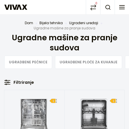
0
Dom
Bijela tehnika
Ugrađeni uređaji
Ugradne mašine za pranje sudova
Ugradne mašine za pranje
sudova
UGRADBENE PEĆNICE
UGRADBENE PLOČE ZA KUHANJE
Filtriranje