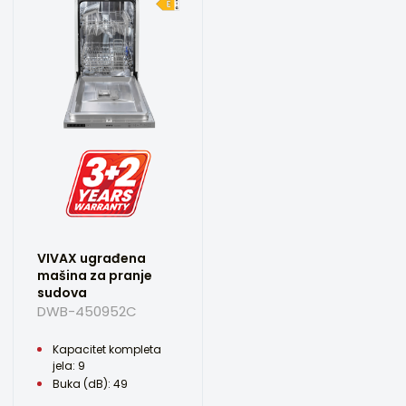
VIVAX ugrađena
mašina za pranje
sudova
DWB-450952C
Kapacitet kompleta
jela: 9
Buka (dB): 49