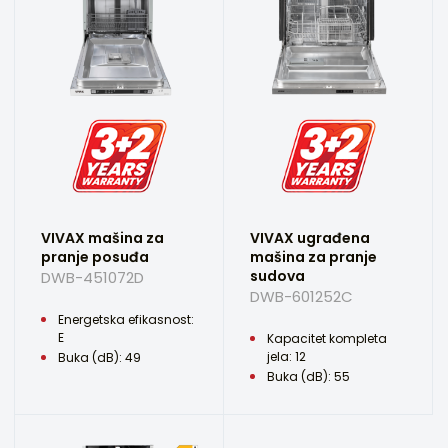
VIVAX mašina za
VIVAX ugrađena
pranje posuđa
mašina za pranje
sudova
DWB-451072D
DWB-601252C
Energetska efikasnost:
E
Kapacitet kompleta
jela: 12
Buka (dB): 49
Buka (dB): 55