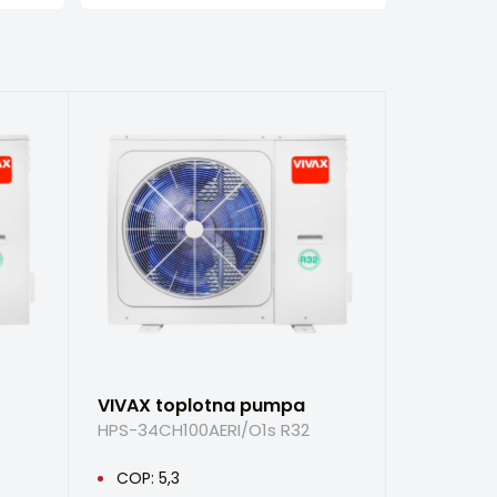
VIVAX toplotna pumpa
HPS-34CH100AERI/O1s R32
COP: 5,3