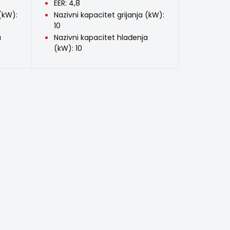
EER: 4,8
 (kW):
Nazivni kapacitet grijanja (kW):
10
a
Nazivni kapacitet hlađenja
(kW): 10