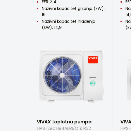
EER: 3,4
EER
Nazivni kapacitet grijanja (kW):
Na
16
14,
Nazivni kapacitet hlađenja
Na
(kW): 14,9
(k
VIVAX toplotna pumpa
VIV
HPS-28CH84AERI/O1s R32
HPS-