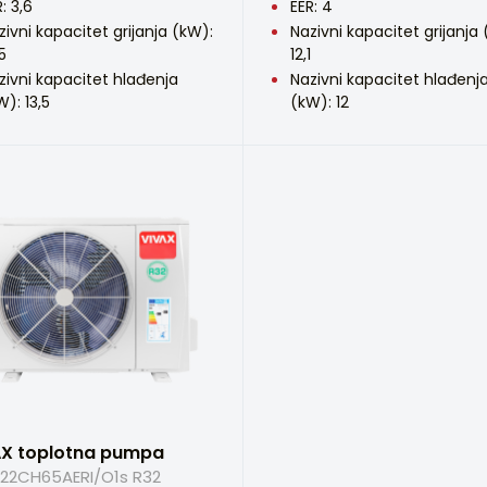
: 3,6
EER: 4
zivni kapacitet grijanja (kW):
Nazivni kapacitet grijanja
5
12,1
zivni kapacitet hlađenja
Nazivni kapacitet hlađenj
W): 13,5
(kW): 12
AX toplotna pumpa
22CH65AERI/O1s R32