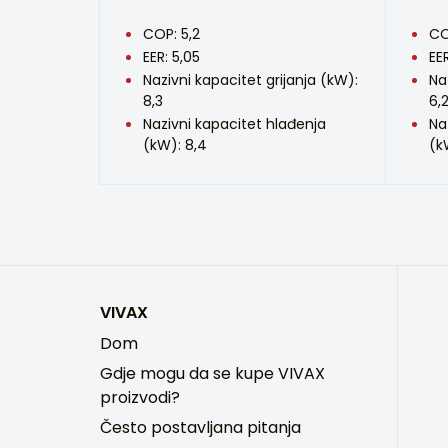
COP: 5,2
CO
EER: 5,05
EE
Nazivni kapacitet grijanja (kW):
Na
8,3
6,
Nazivni kapacitet hlađenja
Na
(kW): 8,4
(k
VIVAX
Dom
Gdje mogu da se kupe VIVAX
proizvodi?
Često postavljana pitanja