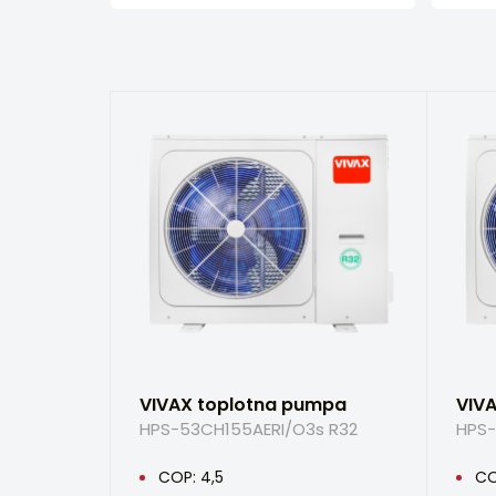
VIVAX toplotna pumpa
VIV
HPS-53CH155AERI/O3s R32
HPS-
COP: 4,5
CO