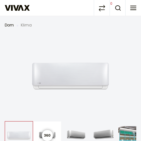
0
Dom
Klima
360