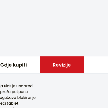
Gdje kupiti
Revizije
ja Kids je unapred
a pruža potpunu
mogućava blokiranje
ći tablet.