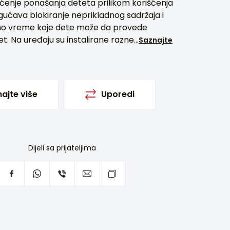
aćenje ponašanja deteta prilikom korišćenja
ućava blokiranje neprikladnog sadržaja i
o vreme koje dete može da provede
et. Na uređaju su instalirane razne...
Saznajte
ajte više
Uporedi
Dijeli sa prijateljima