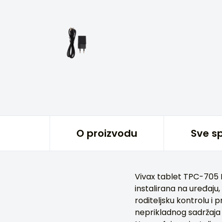
O proizvodu
Sve sp
Vivax tablet TPC-705 K
instalirana na uređaj
roditeljsku kontrolu i
neprikladnog sadržaja