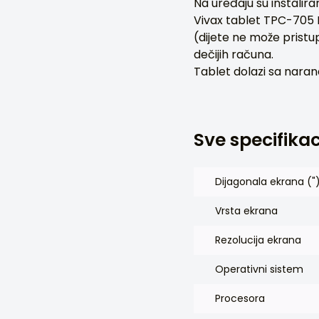
Na uređaju su instalir
Vivax tablet TPC-705 
(dijete ne može pristu
dečijih računa.
Tablet dolazi sa nar
Sve specifikac
Dijagonala ekrana ("
Vrsta ekrana
Rezolucija ekrana
Operativni sistem
Procesora