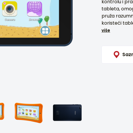
kontrolu i pr
tableta, omog
pruža razumn
koristeći tabl
više
Sazn