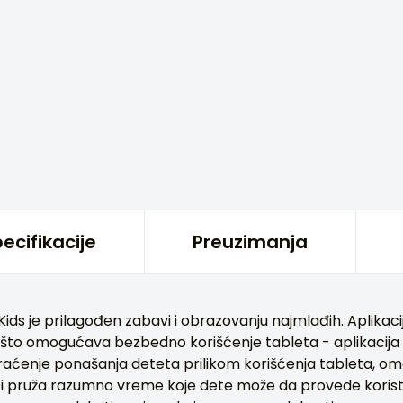
ecifikacije
Preuzimanja
ids je prilagođen zabavi i obrazovanju najmlađih. Aplikaci
u, što omogućava bezbedno korišćenje tableta - aplikacij
 praćenje ponašanja deteta prilikom korišćenja tableta, o
 i pruža razumno vreme koje dete može da provede koriste