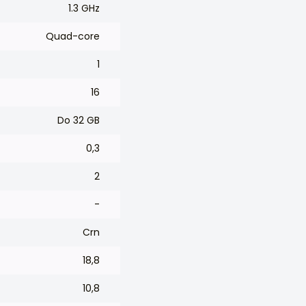
1.3 GHz
Quad-core
1
16
Do 32 GB
0,3
2
-
Crn
18,8
10,8