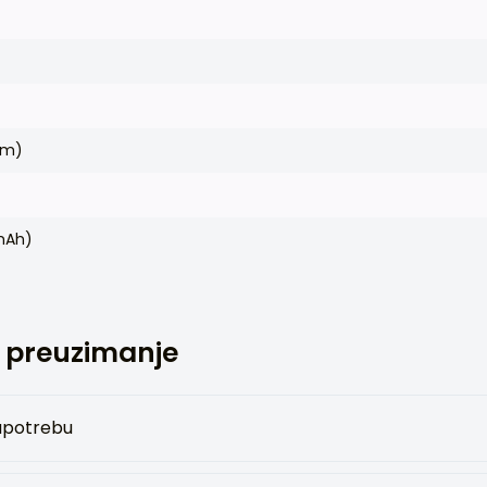
cm)
(mAh)
 preuzimanje
upotrebu