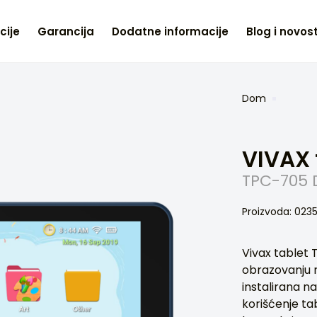
cije
Garancija
Dodatne informacije
Blog i novost
Dom
VIVAX 
TPC-705 
Proizvoda: 02
Vivax tablet 
obrazovanju n
instalirana 
korišćenje ta