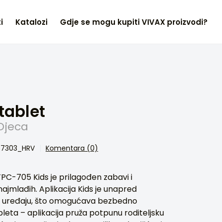
i
Katalozi
Gdje se mogu kupiti VIVAX proizvodi?
tablet
Djeca
357303_HRV
Komentara (0)
TPC-705 Kids je prilagođen zabavi i
ajmlađih. Aplikacija Kids je unapred
na uređaju, što omogućava bezbedno
bleta – aplikacija pruža potpunu roditeljsku