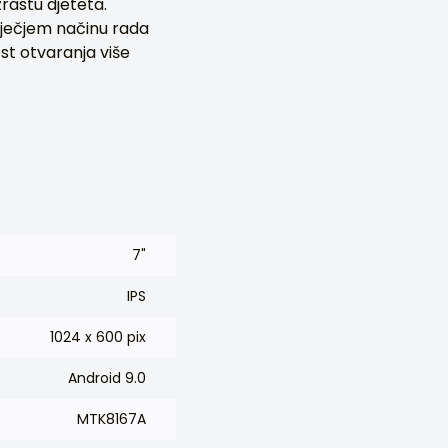
rastu djeteta.
dječjem načinu rada
st otvaranja više
7"
IPS
1024 x 600 pix
Android 9.0
MTK8167A