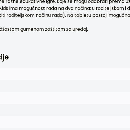
ane razne edukativne igre, koje se mogu odabrati prema uz
Kids ima mogućnost rada na dva načina: u roditeljskom i 
piti roditeljskom načinu rada). Na tabletu postoji mogućno
andžastom gumenom zaštitom za uređaj.
ije
)