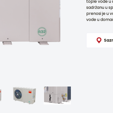
tople vode u 
sadržanu u s
prenosi je u 
vode u domaći
Sazn