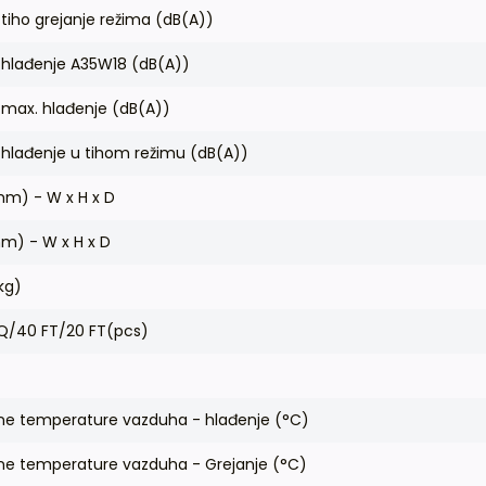
tiho grejanje režima (dB(A))
 hlađenje A35W18 (dB(A))
 max. hlađenje (dB(A))
 hlađenje u tihom režimu (dB(A))
mm) - W x H x D
m) - W x H x D
kg)
HQ/40 FT/20 FT(pcs)
jne temperature vazduha - hlađenje (°C)
jne temperature vazduha - Grejanje (°C)