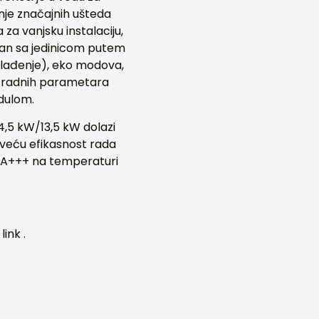
nje značajnih ušteda
za vanjsku instalaciju,
ezan sa jedinicom putem
hlađenje), eko modova,
ja radnih parametara
dulom.
,5 kW/13,5 kW dolazi
 veću efikasnost rada
še A+++ na temperaturi
ink .