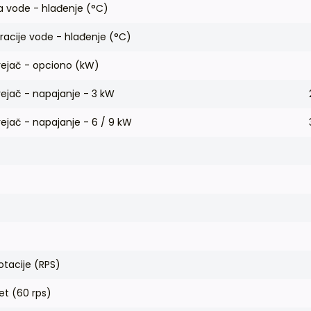
 vode - hlađenje (°C)
acije vode - hlađenje (°C)
rejač - opciono (kW)
rejač - napajanje - 3 kW
rejač - napajanje - 6 / 9 kW
otacije (RPS)
et (60 rps)