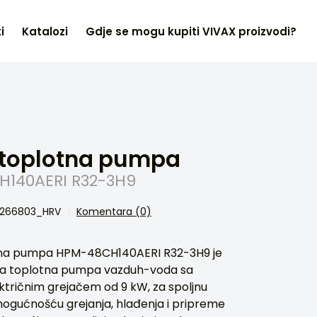
i
Katalozi
Gdje se mogu kupiti VIVAX proizvodi?
 toplotna pumpa
140AERI R32-3H9
01266803_HRV
Komentara (0)
tna pumpa HPM-48CH140AERI R32-3H9 je
na toplotna pumpa vazduh-voda sa
tričnim grejačem od 9 kW, za spoljnu
ogućnošću grejanja, hlađenja i pripreme