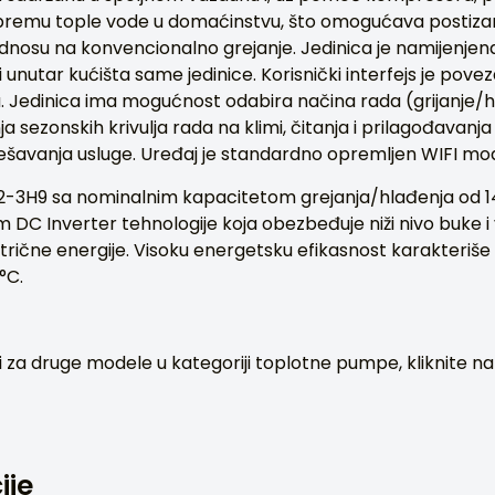
ripremu tople vode u domaćinstvu, što omogućava postiza
odnosu na konvencionalno grejanje. Jedinica je namijenjena 
i unutar kućišta same jedinice. Korisnički interfejs je pov
 Jedinica ima mogućnost odabira načina rada (grijanje/
ja sezonskih krivulja rada na klimi, čitanja i prilagođavan
dešavanja usluge. Uređaj je standardno opremljen WIFI mo
3H9 sa nominalnim kapacitetom grejanja/hlađenja od 14
m DC Inverter tehnologije koja obezbeđuje niži nivo buke i
ktrične energije. Visoku energetsku efikasnost karakteri
°C.
 za druge modele u kategoriji toplotne pumpe, kliknite na l
ije