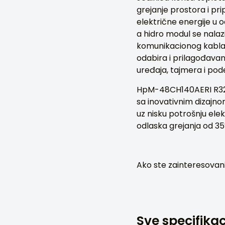
grejanje prostora i p
električne energije u 
a hidro modul se nalaz
komunikacionog kabla.
odabira i prilagođavan
uređaja, tajmera i po
HpM-48CH140AERI R32-
sa inovativnim dizajno
uz nisku potrošnju ele
odlaska grejanja od 35
Ako ste zainteresovani
Sve specifikac