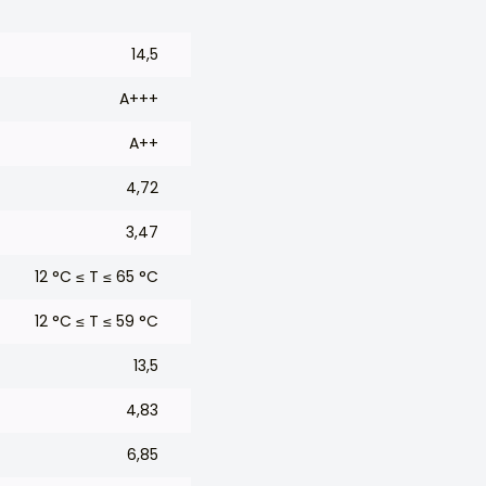
14,5
A+++
A++
4,72
3,47
12 °C ≤ T ≤ 65 °C
12 °C ≤ T ≤ 59 °C
13,5
4,83
6,85