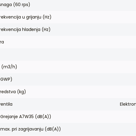
snaga (60 rps)
ekvencija u grijanju (Hz)
ekvencija hlađenja (Hz)
ra
) (m3/h)
 (GWP)
sredstva (kg)
entila
Elektro
 Grejanje A7W35 (dB(A))
max. pri zagrijavanju (dB(A))