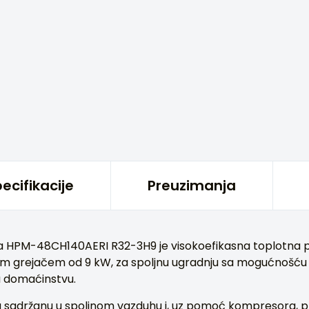
ecifikacije
Preuzimanja
 HPM-48CH140AERI R32-3H9 je visokoefikasna toplotna
im grejačem od 9 kW, za spoljnu ugradnju sa mogućnošću g
u domaćinstvu.
tu sadržanu u spoljnom vazduhu i, uz pomoć kompresora, pr