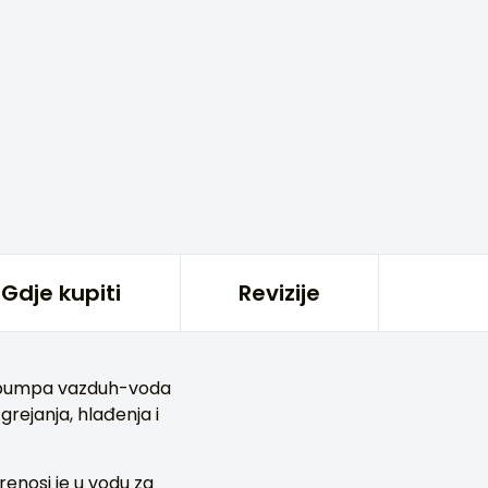
Gdje kupiti
Revizije
 pumpa vazduh-voda
rejanja, hlađenja i
enosi je u vodu za