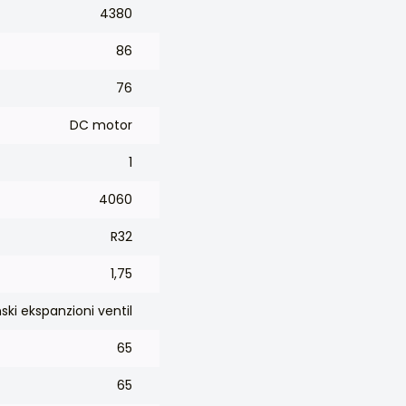
4380
86
76
DC motor
1
4060
R32
1,75
nski ekspanzioni ventil
65
65