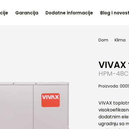
cije
Garancija
Dodatne informacije
Blog i novost
Dom
Klima
VIVAX
HPM-48CH
Proizvoda: 00
VIVAX toplo
visokoefikas
dodatnim elek
ugradnju sa m