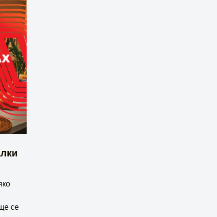
алки
яко
ще се