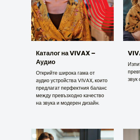
Каталог на VIVAX –
VIV
Аудио
Изпи
прев
Открийте широка гама от
звук 
аудио устройства VIVAX, които
предлагат перфектния баланс
между превъзходно качество
на звука и модерен дизайн.