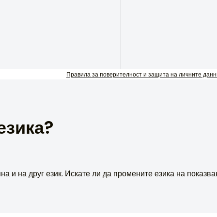
Правила за поверителност и защита на личните данн
езика?
на и на друг език. Искате ли да промените езика на показв