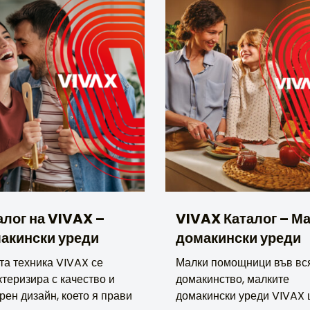
алог на VIVAX –
VIVAX Каталог – М
акински уреди
домакински уреди
та техника VIVAX се
Малки помощници във вс
теризира с качество и
домакинство, малките
рен дизайн, което я прави
домакински уреди VIVAX 