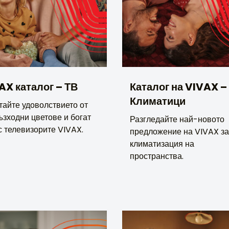
AX каталог – ТВ
Каталог на VIVAX –
Климатици
тайте удоволствието от
ъзходни цветове и богат
Разгледайте най-новото
с телевизорите VIVAX.
предложение на VIVAX за
климатизация на
пространства.