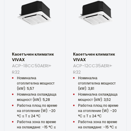
Касетъчен климатик
Касетъчен климатик
VIVAX
VIVAX
ACP-18CC50AERI+
ACP-12CC35AERI+
R32
R32
Номинална
Номинална
отоплителна мощност
отоплителна мощност
(kW): 5,57
(kW): 3,81
Номинална охлаждаща
Номинална охлаждаща
мощност (kW): 5,28
мощност (kW): 3,52
Работна площ по време
Работна площ по време
на отопление (W): -20
на отопление (W): -20
°C ≤ T ≤ 24 °C
°C ≤ T ≤ 24 °C
Работна зона по време
Работна зона по време
на охлаждане: -15 °C ≤
на охлаждане: -15 °C ≤