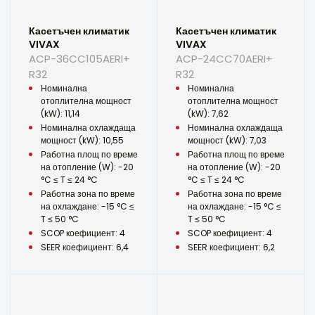
Касетъчен климатик
Касетъчен климатик
VIVAX
VIVAX
ACP-36CC105AERI+
ACP-24CC70AERI+
R32
R32
Номинална
Номинална
отоплителна мощност
отоплителна мощност
(kW): 11,14
(kW): 7,62
Номинална охлаждаща
Номинална охлаждаща
мощност (kW): 10,55
мощност (kW): 7,03
Работна площ по време
Работна площ по време
на отопление (W): -20
на отопление (W): -20
°C ≤ T ≤ 24 °C
°C ≤ T ≤ 24 °C
Работна зона по време
Работна зона по време
на охлаждане: -15 °C ≤
на охлаждане: -15 °C ≤
T ≤ 50 °C
T ≤ 50 °C
SCOP коефициент: 4
SCOP коефициент: 4
SEER коефициент: 6,4
SEER коефициент: 6,2