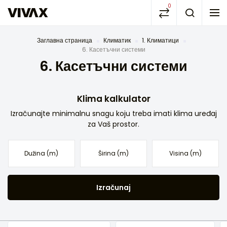
0
Заглавна страница
Климатик
1. Климатици
6. Касетъчни системи
6. Касетъчни системи
Klima kalkulator
Izračunajte minimalnu snagu koju treba imati klima uređaj
za Vaš prostor.
Izračunaj