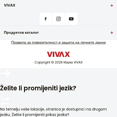
VIVAX
Заглавна страница
Настройки за поверителност
Къде да закупите продуктите на VIVAX?
Гаранционна сервизна поддръжка
Продуктов каталог
Извънгаранционна сервизна поддръжка
Телевизия и аудио
Правила за поверителност и защита на личните данни
Каталози
Малки домакински уреди
Блог и новини
Бяла техника
Copyright © 2026 Марка VIVAX
Климатик
Смарт устройства
Архив
Želite li promijeniti jezik?
Na temelju vaše lokacije, stranica je dostupna i na drugom
jeziku. Želite li promijeniti prikaz jezika?