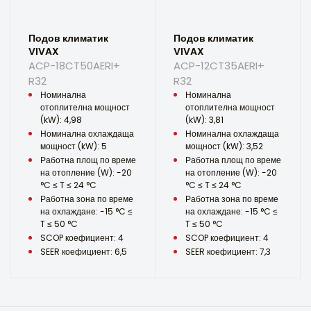
Подов климатик
Подов климатик
VIVAX
VIVAX
ACP-18CT50AERI+
ACP-12CT35AERI+
R32
R32
Номинална
Номинална
отоплителна мощност
отоплителна мощност
(kW): 4,98
(kW): 3,81
Номинална охлаждаща
Номинална охлаждаща
мощност (kW): 5
мощност (kW): 3,52
Работна площ по време
Работна площ по време
на отопление (W): -20
на отопление (W): -20
°C ≤ T ≤ 24 °C
°C ≤ T ≤ 24 °C
Работна зона по време
Работна зона по време
на охлаждане: -15 °C ≤
на охлаждане: -15 °C ≤
T ≤ 50 °C
T ≤ 50 °C
SCOP коефициент: 4
SCOP коефициент: 4
SEER коефициент: 6,5
SEER коефициент: 7,3