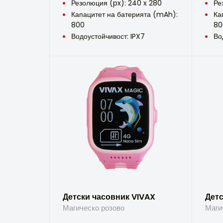
Резолюция (px): 240 x 280
Ре
Капацитет на батерията (mAh):
Ка
800
80
Водоустойчивост: IPX7
Во
Детски часовник VIVAX
Детс
Магическо розово
Маги