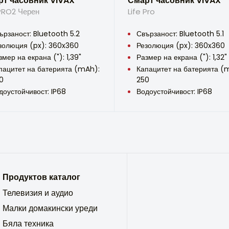
рт часовник VIVAX
Смарт часовник VIVAX
 PRO2 Черен
Life Pro
ързаност: Bluetooth 5.2
Свързаност: Bluetooth 5.1
золюция (px): 360x360
Резолюция (px): 360x360
змер на екрана ("): 1,39"
Размер на екрана ("): 1,32"
пацитет на батерията (mAh):
Капацитет на батерията (
0
250
доустойчивост: IP68
Водоустойчивост: IP68
Продуктов каталог
Телевизия и аудио
Малки домакински уреди
Бяла техника