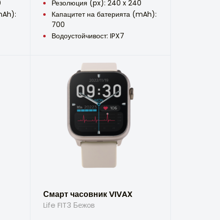
0
Резолюция (px): 240 x 240
mAh):
Капацитет на батерията (mAh):
700
Водоустойчивост: IPX7
Смарт часовник VIVAX
Life FIT3 Бежов