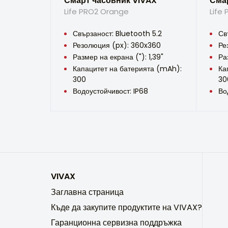
Смарт часовник VIVAX
Сма
Life PRO2 Orange
Life
Свързаност: Bluetooth 5.2
Св
Резолюция (px): 360x360
Ре
Размер на екрана ("): 1,39"
Ра
Капацитет на батерията (mAh):
Ка
300
30
Водоустойчивост: IP68
Во
VIVAX
Заглавна страница
Къде да закупите продуктите на VIVAX?
Гаранционна сервизна поддръжка