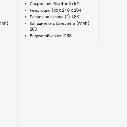
Свързаност: Bluetooth 5.2
4
Резолюция (px): 240 x 284
Размер на екрана ("): 1,83"
mAh):
Капацитет на батерията (mAh):
280
Водоустойчивост: IP68