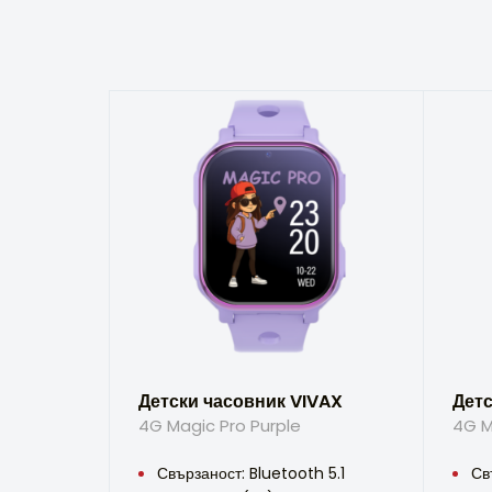
Детски часовник VIVAX
Детс
4G Magic Pro Purple
4G M
Свързаност: Bluetooth 5.1
Св