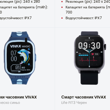
золюция (px): 240 x 280
Резолюция (px): 240 x 24
пацитет на батерията (mAh):
Капацитет на батерията (
0
700
доустойчивост: IPX7
Водоустойчивост: IPX7
ки часовник VIVAX
Смарт часовник VIVAX
ческо синьо
Life FIT3 Черен