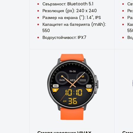
Свързаност: Bluetooth 5.1
Св
Резолюция (px): 240 x 240
Ре
Размер на екрана ("): 1.4", IPS
Ра
Капацитет на батерията (mAh):
Ка
550
55
Водоустойчивост: IPX7
Во