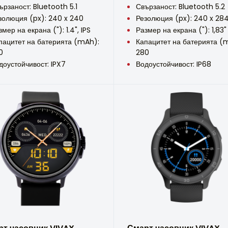
ързаност: Bluetooth 5.1
Свързаност: Bluetooth 5.2
золюция (px): 240 x 240
Резолюция (px): 240 x 28
змер на екрана ("): 1.4", IPS
Размер на екрана ("): 1,83"
пацитет на батерията (mAh):
Капацитет на батерията (
0
280
доустойчивост: IPX7
Водоустойчивост: IP68