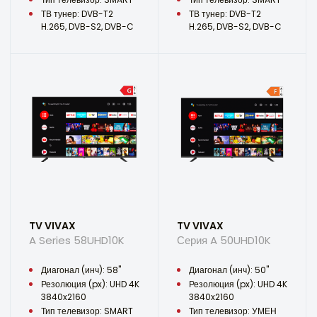
ТВ тунер: DVB-T2
ТВ тунер: DVB-T2
H.265, DVB-S2, DVB-C
H.265, DVB-S2, DVB-C
TV VIVAX
TV VIVAX
A Series 58UHD10K
Серия A 50UHD10K
Диагонал (инч): 58"
Диагонал (инч): 50"
Резолюция (px): UHD 4K
Резолюция (px): UHD 4K
3840x2160
3840x2160
Тип телевизор: SMART
Тип телевизор: УМЕН