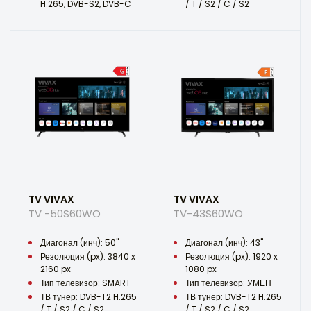
H.265, DVB-S2, DVB-C
/ T / S2 / C / S2
TV VIVAX
TV VIVAX
TV -50S60WO
TV-43S60WO
Диагонал (инч): 50"
Диагонал (инч): 43"
Резолюция (px): 3840 x
Резолюция (px): 1920 x
2160 px
1080 px
Тип телевизор: SMART
Тип телевизор: УМЕН
ТВ тунер: DVB-T2 H.265
ТВ тунер: DVB-T2 H.265
/ T / S2 / C / S2
/ T / S2 / C / S2