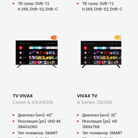
ТВ тунер: DVB-T2
ТВ тунер: DVB-T2
H.265, DVB-S2, DVB-C
H.265, DVB-S2, DVB-C
TV VIVAX
VIVAX TV
Серия A 43UHD10K
A Series 32LE10K
Диагонал (инч): 43"
Диагонал (инч): 32"
Резолюция (px): UHD 4K
Резолюция (px): HD
3840x2160
1366x768
Тип телевизор: SMART
Тип телевизор: SMART