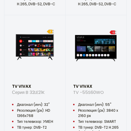
H.265, DVB-S2, DVB-C
H.265, DVB-S2, DVB-C
TV VIVAX
TV VIVAX
Серия B 32LE21K
TV -55S60WO
Диагонал (инч): 32"
Диагонал (инч): 55"
Резолюция (px): HD
Резолюция (px): 3840 x
1366x768
2160 px
Тип телевизор: УМЕН
Тип телевизор: SMART
ТВ тунер: DVB-T2
ТВ тунер: DVB-T2 H.265