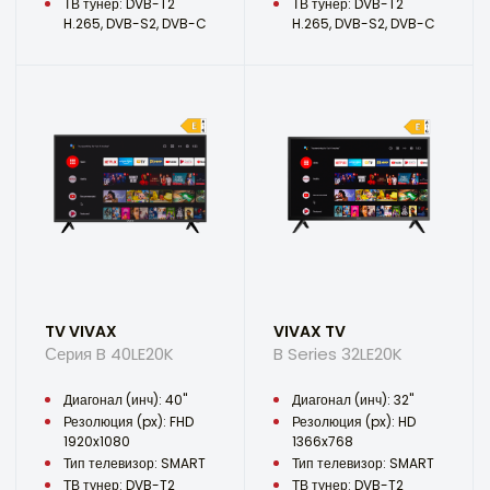
ТВ тунер: DVB-T2
ТВ тунер: DVB-T2
H.265, DVB-S2, DVB-C
H.265, DVB-S2, DVB-C
TV VIVAX
VIVAX TV
Серия B 40LE20K
B Series 32LE20K
Диагонал (инч): 40"
Диагонал (инч): 32"
Резолюция (px): FHD
Резолюция (px): HD
1920x1080
1366x768
Тип телевизор: SMART
Тип телевизор: SMART
ТВ тунер: DVB-T2
ТВ тунер: DVB-T2