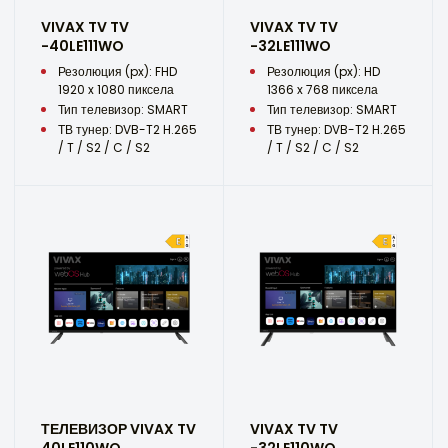
VIVAX TV TV
VIVAX TV TV
-40LE111WO
-32LE111WO
Резолюция (px): FHD
Резолюция (px): HD
1920 x 1080 пиксела
1366 x 768 пиксела
Тип телевизор: SMART
Тип телевизор: SMART
ТВ тунер: DVB-T2 H.265
ТВ тунер: DVB-T2 H.265
/ T / S2 / C / S2
/ T / S2 / C / S2
ТЕЛЕВИЗОР VIVAX TV
VIVAX TV TV