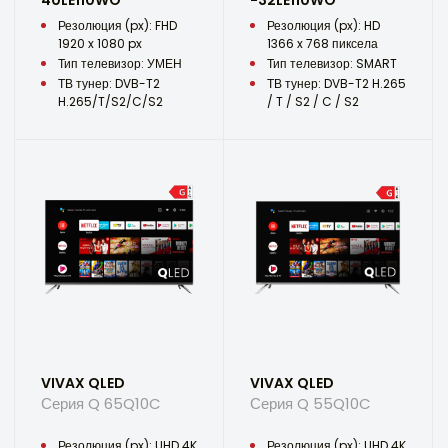
40LE110WO
-32LE110WO
Резолюция (px): FHD
Резолюция (px): HD
1920 x 1080 px
1366 x 768 пиксела
Тип телевизор: УМЕН
Тип телевизор: SMART
ТВ тунер: DVB-T2
ТВ тунер: DVB-T2 H.265
H.265/T/S2/C/S2
/ T / S2 / C / S2
VIVAX QLED
VIVAX QLED
Серия Q 65Q10C
Серия Q 55Q10C
Резолюция (px): UHD 4K
Резолюция (px): UHD 4K