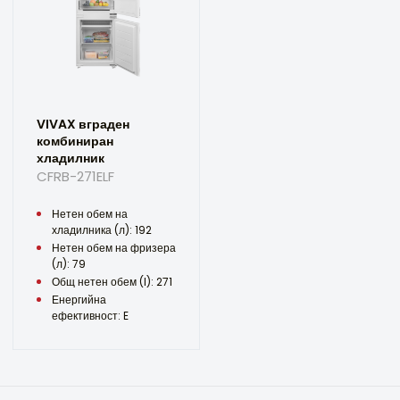
VIVAX вграден
комбиниран
хладилник
CFRB-271ELF
Нетен обем на
хладилника (л): 192
Нетен обем на фризера
(л): 79
Общ нетен обем (l): 271
Енергийна
ефективност: E