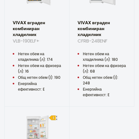
VIVAX вграден
VIVAX вграден
комбиниран
комбиниран
хладилник
хладилник
VLB-190ELF+
CFRB-248ENF
Нетен обем на
Нетен обем на
хладилника (л): 174
хладилника (л): 180
Нетен обем на фризера
Нетен обем на фризера
(л): 16
(л): 68
Общ нетен обем (l): 190
Общ нетен обем (l):
248
Енергийна
ефективност: E
Енергийна
ефективност: E