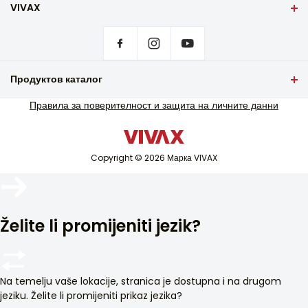
VIVAX
Заглавна страница
Настройки за поверителност
Къде да закупите продуктите на VIVAX?
Гаранционна сервизна поддръжка
Продуктов каталог
Извънгаранционна сервизна поддръжка
Телевизия и аудио
Правила за поверителност и защита на личните данни
Каталози
Малки домакински уреди
Блог и новини
Бяла техника
Copyright © 2026 Марка VIVAX
Климатик
Смарт устройства
Архив
Želite li promijeniti jezik?
Na temelju vaše lokacije, stranica je dostupna i na drugom
jeziku. Želite li promijeniti prikaz jezika?