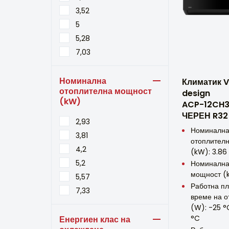
3,52
5
5,28
7,03
Номинална
Климатик V
отоплителна мощност
design
(kW)
ACP-12CH3
ЧЕРЕН R32
2,93
Номиналн
3,81
отоплител
4,2
(kW): 3.86
5,2
Номинална
мощност (k
5,57
Работна п
7,33
време на о
(W): -25 °
°C
Енергиен клас на