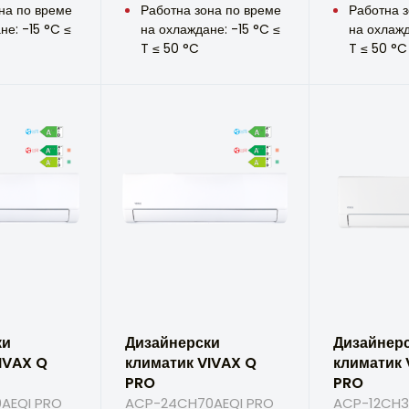
на по време
Работна зона по време
Работна з
не: -15 °C ≤
на охлаждане: -15 °C ≤
на охлажд
T ≤ 50 °C
T ≤ 50 °C
ки
Дизайнерски
Дизайнер
IVAX Q
климатик VIVAX Q
климатик 
PRO
PRO
AEQI PRO
ACP-24CH70AEQI PRO
ACP-12CH3