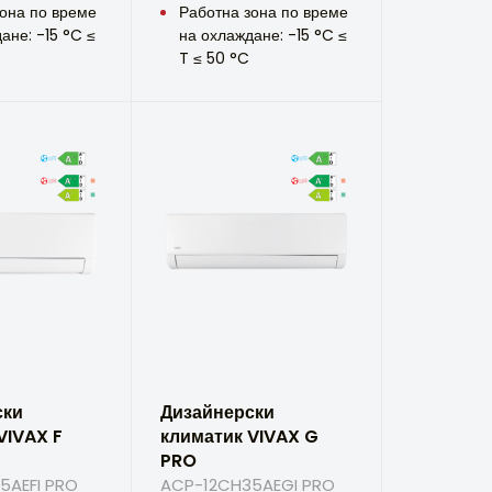
она по време
Работна зона по време
ане: -15 °C ≤
на охлаждане: -15 °C ≤
T ≤ 50 °C
ски
Дизайнерски
VIVAX F
климатик VIVAX G
PRO
5AEFI PRO
ACP-12CH35AEGI PRO