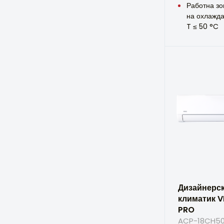
Работна зо
на охлажда
T ≤ 50 °C
Дизайнерс
климатик V
PRO
ACP-18CH50