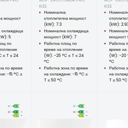
R32
R32
а
Номинална
Номинал
на мощност
отоплителна мощност
отоплите
(kW): 7.3
(kW): 2.9
 охлаждаща
Номинална охлаждаща
Номиналн
kW): 5
мощност (kW): 7
мощност 
лощ по
Работна площ по
Работна 
топление
време на отопление
време на
C ≤ T ≤ 24
(W): -25 °C ≤ T ≤ 24
(W): -20 
°C
°C
на по време
Работна зона по време
Работна з
не: -15 °C ≤
на охлаждане: -15 °C ≤
на охлажд
T ≤ 50 °C
T ≤ 50 °C