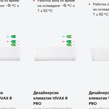
на по време
Работна зона по време
Работна з
не: -15 °C ≤
на охлаждане: -15 °C ≤
на охлажд
T ≤ 53 °C
T ≤ 50 °C
ки
Дизайнерски
Дизайнер
IVAX R
климатик VIVAX R
климатик 
PRO
PRO
AERI PRO
ACP-24CH70AERI PRO
ACP-09CH2