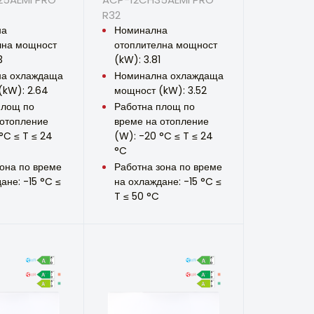
R32
на
Номинална
лна мощност
отоплителна мощност
3
(kW): 3.81
а охлаждаща
Номинална охлаждаща
(kW): 2.64
мощност (kW): 3.52
площ по
Работна площ по
 отопление
време на отопление
°C ≤ T ≤ 24
(W): -20 °C ≤ T ≤ 24
°C
она по време
Работна зона по време
ане: -15 °C ≤
на охлаждане: -15 °C ≤
T ≤ 50 °C