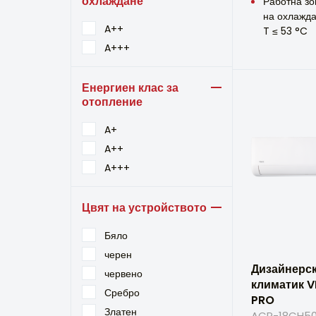
охлаждане
Работна зо
на охлажда
A++
T ≤ 53 °C
A+++
Енергиен клас за
отопление
A+
A++
A+++
Цвят на устройството
Бяло
черен
Дизайнерс
червено
климатик V
Сребро
PRO
Златен
ACP-18CH50