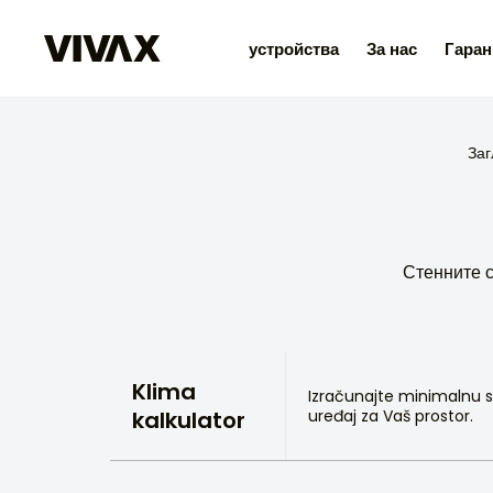
устройства
За нас
Гаран
Заг
Стенните с
Klima
Izračunajte minimalnu s
kalkulator
uređaj za Vaš prostor.