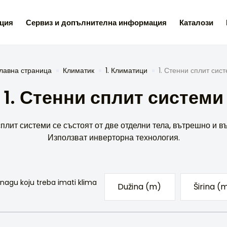
ция
Сервиз и допълнителна информация
Каталози
лавна страница
Климатик
1. Климатици
1. Стенни сплит сис
1. Стенни сплит системи
плит системи се състоят от две отделни тела, вътрешно и в
Използват инверторна технология.
nagu koju treba imati klima