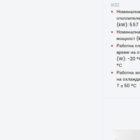
R32
Номиналн
отоплител
(kW): 5.57
Номинална
мощност (k
Работна п
време на о
(W): -20 °
°C
Работна зо
на охлажда
T ≤ 50 °C