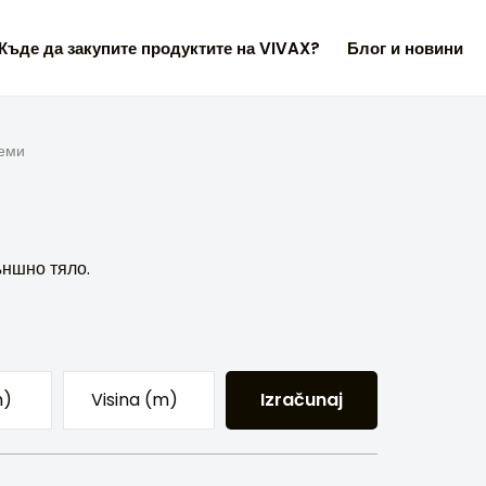
Къде да закупите продуктите на VIVAX?
Блог и новини
теми
ъншно тяло.
Izračunaj