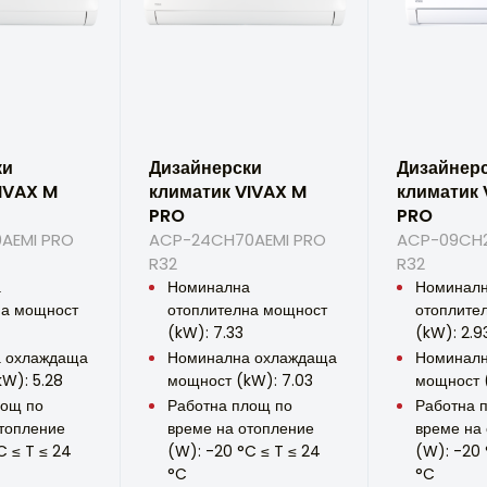
ки
Дизайнерски
Дизайнер
IVAX M
климатик VIVAX M
климатик 
PRO
PRO
AEMI PRO
ACP-24CH70AEMI PRO
ACP-09CH2
R32
R32
а
Номинална
Номинал
на мощност
отоплителна мощност
отоплите
(kW): 7.33
(kW): 2.9
 охлаждаща
Номинална охлаждаща
Номиналн
W): 5.28
мощност (kW): 7.03
мощност 
лощ по
Работна площ по
Работна 
топление
време на отопление
време на
C ≤ T ≤ 24
(W): -20 °C ≤ T ≤ 24
(W): -20 
°C
°C