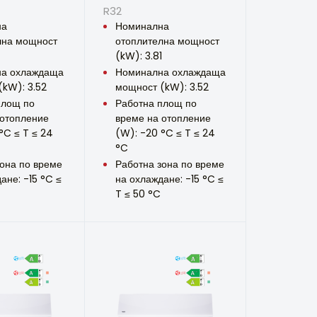
R32
на
Номинална
лна мощност
отоплителна мощност
(kW): 3.81
а охлаждаща
Номинална охлаждаща
kW): 3.52
мощност (kW): 3.52
площ по
Работна площ по
 отопление
време на отопление
°C ≤ T ≤ 24
(W): -20 °C ≤ T ≤ 24
°C
она по време
Работна зона по време
ане: -15 °C ≤
на охлаждане: -15 °C ≤
T ≤ 50 °C