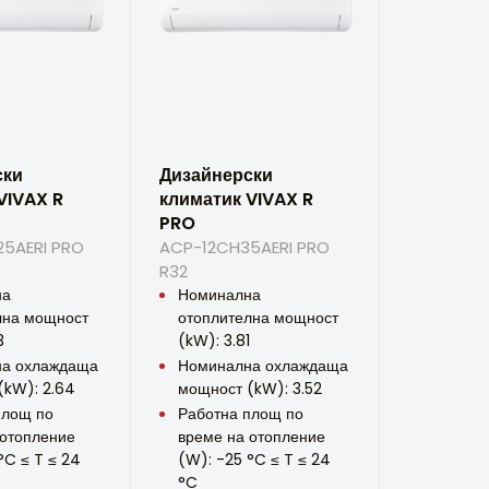
ски
Дизайнерски
VIVAX R
климатик VIVAX R
PRO
5AERI PRO
ACP-12CH35AERI PRO
R32
на
Номинална
лна мощност
отоплителна мощност
3
(kW): 3.81
а охлаждаща
Номинална охлаждаща
(kW): 2.64
мощност (kW): 3.52
площ по
Работна площ по
 отопление
време на отопление
°C ≤ T ≤ 24
(W): -25 °C ≤ T ≤ 24
°C