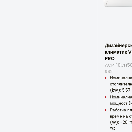
Дизайнерс
климатик V
PRO
ACP-18CH50
R32
Номиналн
отоплител
(kW): 5.57
Номинална
мощност (k
Работна п
време на о
(W): -20 °
°C