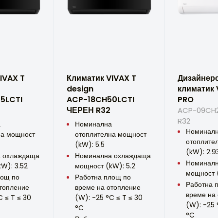
IVAX T
Климатик VIVAX T
Дизайнер
design
климатик 
5LCTI
ACP-18CH50LCTI
PRO
ЧЕРЕН R32
ACP-09CH2
R32
а
Номинална
Номинал
на мощност
отоплителна мощност
отоплите
(kW): 5.5
(kW): 2.9
 охлаждаща
Номинална охлаждаща
Номиналн
W): 3.52
мощност (kW): 5.2
мощност 
лощ по
Работна площ по
Работна 
топление
време на отопление
време на
C ≤ T ≤ 30
(W): -25 °C ≤ T ≤ 30
(W): -25 
°C
°C