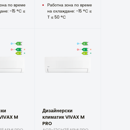
она по време
Работна зона по време
ане: -15 °C ≤
на охлаждане: -15 °C ≤
T ≤ 50 °C
ски
Дизайнерски
VIVAX M
климатик VIVAX M
PRO
5AEMI PRO
ACP-12CH35AEMI PRO