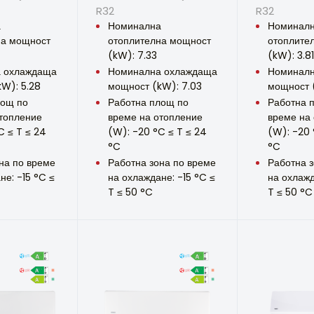
R32
R32
а
Номинална
Номинал
на мощност
отоплителна мощност
отоплите
(kW): 7.33
(kW): 3.81
 охлаждаща
Номинална охлаждаща
Номиналн
W): 5.28
мощност (kW): 7.03
мощност (
лощ по
Работна площ по
Работна 
топление
време на отопление
време на
C ≤ T ≤ 24
(W): -20 °C ≤ T ≤ 24
(W): -20 
°C
°C
на по време
Работна зона по време
Работна з
не: -15 °C ≤
на охлаждане: -15 °C ≤
на охлажд
T ≤ 50 °C
T ≤ 50 °C