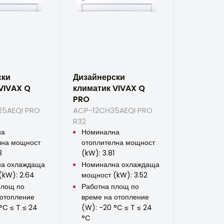
ски
Дизайнерски
VIVAX Q
климатик VIVAX Q
PRO
5AEQI PRO
ACP-12CH35AEQI PRO
R32
на
Номинална
лна мощност
отоплителна мощност
3
(kW): 3.81
а охлаждаща
Номинална охлаждаща
(kW): 2.64
мощност (kW): 3.52
площ по
Работна площ по
 отопление
време на отопление
°C ≤ T ≤ 24
(W): -20 °C ≤ T ≤ 24
°C