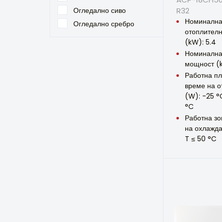
Огледално сиво
R32
Номиналн
Огледално сребро
отоплител
(kW): 5.4
Номинална
мощност (
Работна п
време на о
(W): -25 °
°C
Работна зо
на охлажда
T ≤ 50 °C