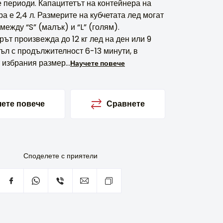
 периоди. Капацитетът на контейнера на
а е 2,4 л. Размерите на кубчетата лед могат
между “S” (малък) и “L” (голям).
ът произвежда до 12 кг лед на ден или 9
къл с продължителност 6-13 минути, в
 избрания размер...
Научете повече
ете повече
Сравнете
Споделете с приятели