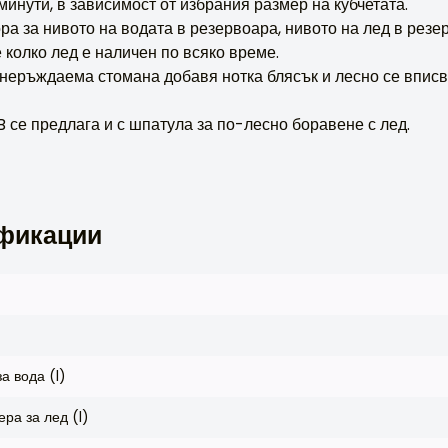
инути, в зависимост от избрания размер на кубчетата.
а за нивото на водата в резервоара, нивото на лед в резе
е колко лед е наличен по всяко време.
неръждаема стомана добавя нотка блясък и лесно се вписва
 се предлага и с шпатула за по-лесно боравене с лед.
фикации
а вода (l)
ра за лед (l)