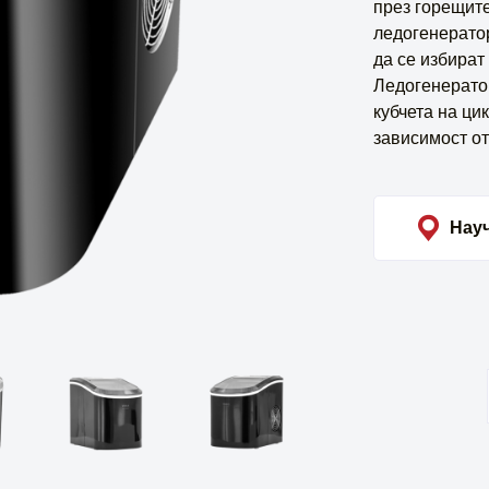
през горещите
ледогенератор
да се избират 
Ледогенератор
кубчета на ци
зависимост от
Науч