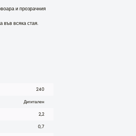
рвоара и прозрачния
 във всяка стая.
240
Дигитален
2,2
0,7