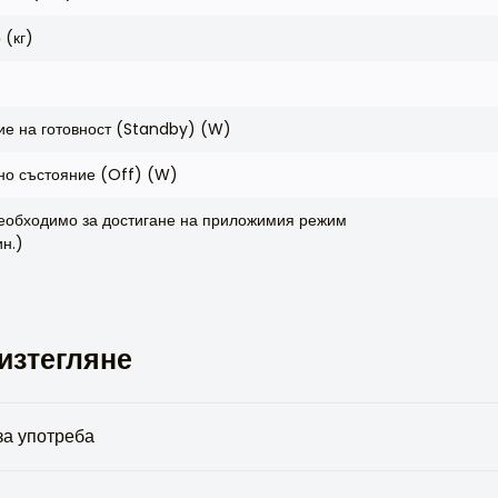
 (кг)
ие на готовност (Standby) (W)
но състояние (Off) (W)
еобходимо за достигане на приложимия режим
н.)
изтегляне
за употреба