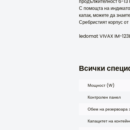
продължителност 6-13 м
С помощта на индикатор
капак, можете да знает
Сребристият корпус от 
ledomat VIVAX IM-123B
Всички специ
Мощност (W)
Контролен панел
Обем на резервоара з
Капацитет на контейне