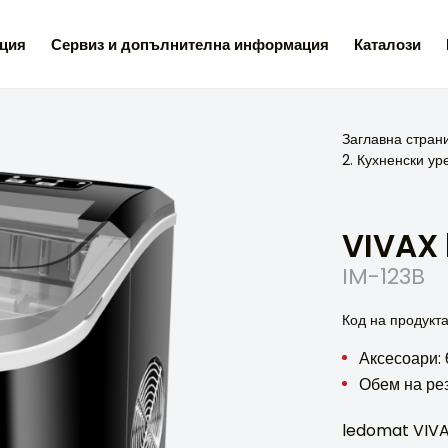
ция
Сервиз и допълнителна информация
Каталози
Заглавна стран
2. Кухненски ур
VIVAX
IM-123B
Код на продукт
Аксесоари: 
Обем на рез
ledomat VIVA