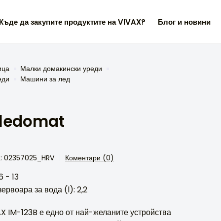
Къде да закупите продуктите на VIVAX?
Блог и новини
ица
Малки домакински уреди
еди
Машини за лед
 ledomat
а: 02357025_HRV
Коментари (0)
6 - 13
ервоара за вода (l): 2,2
X IM-123B е едно от най-желаните устройства