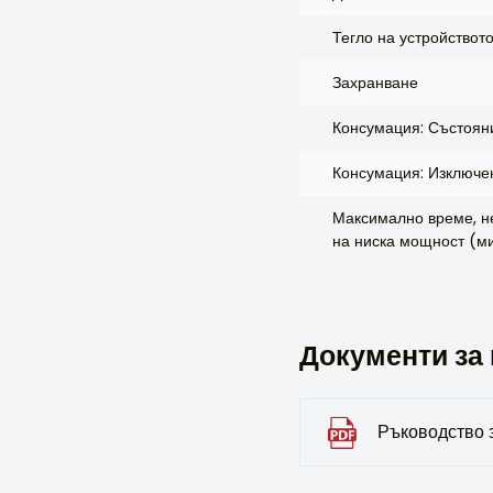
Тегло на устройството
Захранване
Консумация: Състоян
Консумация: Изключе
Максимално време, н
на ниска мощност (ми
Документи за 
Ръководство 