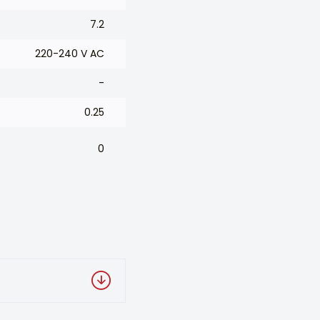
7.2
220-240 V AC
-
0.25
0