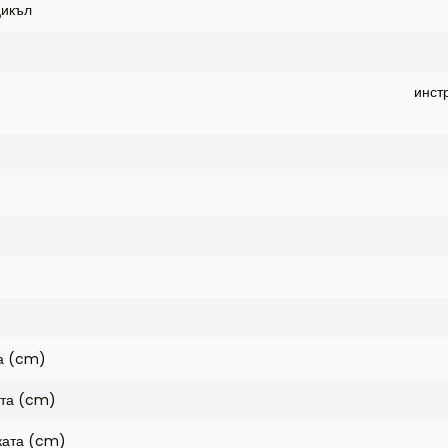
цикъл
инст
а (cm)
ата (cm)
ката (cm)