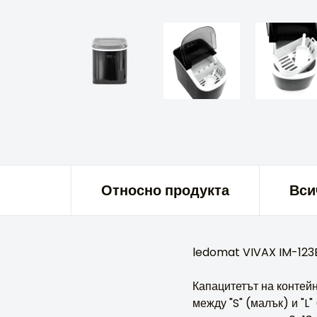
Относно продукта
Вси
ledomat VIVAX IM-123B
Капацитетът на контейн
между "S" (малък) и "L"