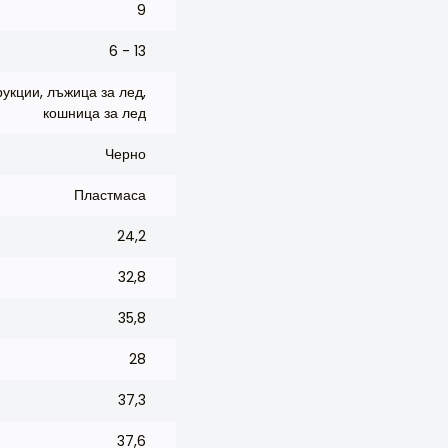
9
6 - 13
рукции, лъжица за лед,
кошница за лед
Черно
Пластмаса
24,2
32,8
35,8
28
37,3
37,6