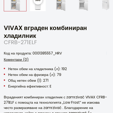
VIVAX вграден комбиниран
хладилник
CFRB-271ELF
Код на продукта: 0001385557_HRV
Коментари (0)
Нетен обем на хладилника (л): 192
Нетен обем на фризера (л): 79
Общ нетен обем (l): 271
Енергийна ефективност: E
Вграденият комбиниран хладилник с zamrzivač VIVAX CFRB-
271ELF с помощта на технологията „Low Frost“ не изисква
често размразяване на zamrzivač . Благодарение на