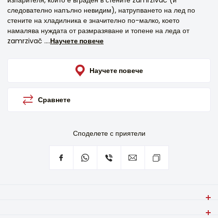
изпарителя, който е вграден в стените zamrzivač (и
следователно напълно невидим), натрупването на лед по
стените на хладилника е значително по-малко, което
намалява нуждата от размразяване и топене на леда от
zamrzivač ....
Научете повече
Научете повече
Сравнете
Споделете с приятели
Вграденият комбиниран хладилник с zamrzivač VIVAX CFRB-
271ELF с помощта на технологията „Low Frost“ не изисква