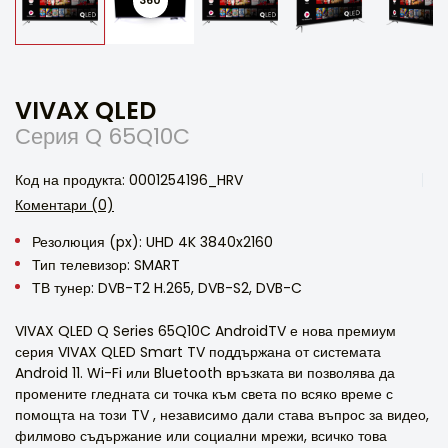
VIVAX QLED
Серия Q 65Q10C
Код на продукта: 0001254196_HRV
Коментари (0)
Резолюция (px): UHD 4K 3840x2160
Тип телевизор: SMART
ТВ тунер: DVB-T2 H.265, DVB-S2, DVB-C
VIVAX QLED Q Series 65Q10C AndroidTV е нова премиум
серия VIVAX QLED Smart TV поддържана от системата
Android 11. Wi-Fi или Bluetooth връзката ви позволява да
промените гледната си точка към света по всяко време с
помощта на този TV , независимо дали става въпрос за видео,
филмово съдържание или социални мрежи, всичко това