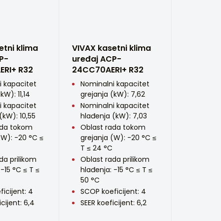
etni klima
VIVAX kasetni klima
P-
uređaj ACP-
ERI+ R32
24CC70AERI+ R32
i kapacitet
Nominalni kapacitet
kW): 11,14
grejanja (kW): 7,62
i kapacitet
Nominalni kapacitet
(kW): 10,55
hlađenja (kW): 7,03
ada tokom
Oblast rada tokom
(W): -20 °C ≤
grejanja (W): -20 °C ≤
T ≤ 24 °C
da prilikom
Oblast rada prilikom
 -15 °C ≤ T ≤
hlađenja: -15 °C ≤ T ≤
50 °C
icijent: 4
SCOP koeficijent: 4
cijent: 6,4
SEER koeficijent: 6,2