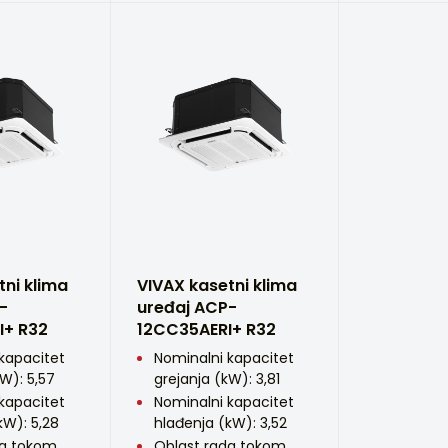
tni klima
VIVAX kasetni klima
-
uređaj ACP-
I+ R32
12CC35AERI+ R32
kapacitet
Nominalni kapacitet
kW): 5,57
grejanja (kW): 3,81
kapacitet
Nominalni kapacitet
kW): 5,28
hlađenja (kW): 3,52
da tokom
Oblast rada tokom