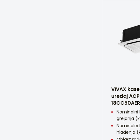
VIVAX kase
uređaj ACP
18CC50AER
Nominalni 
grejanja (
Nominalni 
hlađenja (
Oblast ra