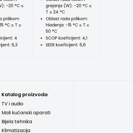
W): -20 °C ≤
grejanja (W): -20 °C ≤
T ≤ 24 °C
a prilikom
Oblast rada prilikom
15 °C ≤ T ≤
hlađenja: -15 °C ≤ T ≤
50 °C
cijent: 4
SCOP koeficijent: 4,1
ijent: 6,3
SEER koeficijent: 6,6
Katalog proizvoda
TV i audio
Mali kućanski aparati
Bijela tehnika
Klimatizacija