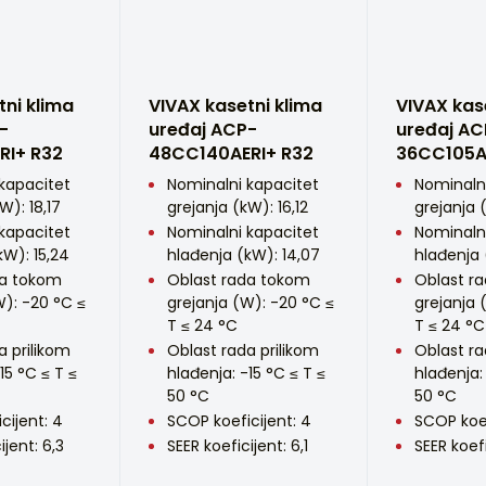
tni klima
VIVAX kasetni klima
VIVAX kas
-
uređaj ACP-
uređaj AC
RI+ R32
48CC140AERI+ R32
36CC105A
kapacitet
Nominalni kapacitet
Nominaln
W): 18,17
grejanja (kW): 16,12
grejanja (
kapacitet
Nominalni kapacitet
Nominaln
kW): 15,24
hlađenja (kW): 14,07
hlađenja 
da tokom
Oblast rada tokom
Oblast r
W): -20 °C ≤
grejanja (W): -20 °C ≤
grejanja 
T ≤ 24 °C
T ≤ 24 °C
a prilikom
Oblast rada prilikom
Oblast ra
15 °C ≤ T ≤
hlađenja: -15 °C ≤ T ≤
hlađenja:
50 °C
50 °C
cijent: 4
SCOP koeficijent: 4
SCOP koef
ijent: 6,3
SEER koeficijent: 6,1
SEER koefi