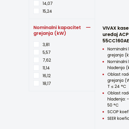
14,07
15,24
Nominalni kapacitet
VIVAX kase
grejanja (kW)
uređaj ACP
55CC160AE
3,81
Nominalni 
5,57
grejanja (k
7,62
Nominalni 
hlađenja (
11,14
Oblast ra
16,12
grejanja (
18,17
T ≤ 24 °C
Oblast rad
hlađenja: -
50 °C
SCOP koefi
SEER koefic