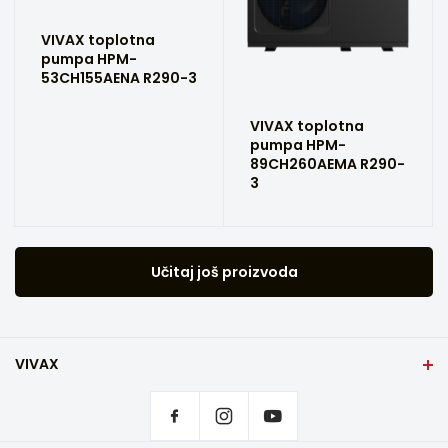
VIVAX toplotna
pumpa HPM-
53CH155AENA R290-3
VIVAX toplotna
pumpa HPM-
89CH260AEMA R290-
3
Učitaj još proizvoda
VIVAX
Naslovna strana
Postavke privatnosti
Gde kupiti VIVAX proizvode?