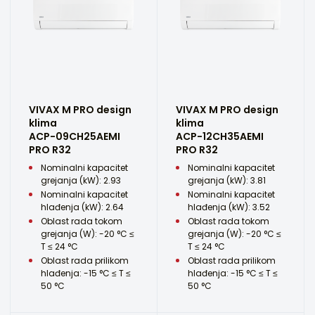
VIVAX M PRO design
VIVAX M PRO design
klima
klima
ACP-09CH25AEMI
ACP-12CH35AEMI
PRO R32
PRO R32
Nominalni kapacitet
Nominalni kapacitet
grejanja (kW): 2.93
grejanja (kW): 3.81
Nominalni kapacitet
Nominalni kapacitet
hlađenja (kW): 2.64
hlađenja (kW): 3.52
Oblast rada tokom
Oblast rada tokom
grejanja (W): -20 °C ≤
grejanja (W): -20 °C ≤
T ≤ 24 °C
T ≤ 24 °C
Oblast rada prilikom
Oblast rada prilikom
hlađenja: -15 °C ≤ T ≤
hlađenja: -15 °C ≤ T ≤
50 °C
50 °C