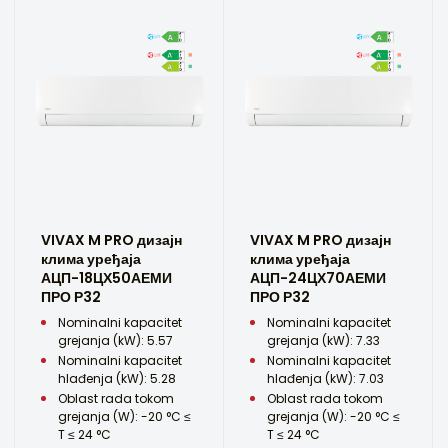
VIVAX M PRO дизајн
VIVAX M PRO дизајн
клима уређаја
клима уређаја
АЦП-18ЦХ50АЕМИ
АЦП-24ЦХ70АЕМИ
ПРО Р32
ПРО Р32
Nominalni kapacitet
Nominalni kapacitet
grejanja (kW): 5.57
grejanja (kW): 7.33
Nominalni kapacitet
Nominalni kapacitet
hlađenja (kW): 5.28
hlađenja (kW): 7.03
Oblast rada tokom
Oblast rada tokom
grejanja (W): -20 °C ≤
grejanja (W): -20 °C ≤
T ≤ 24 °C
T ≤ 24 °C