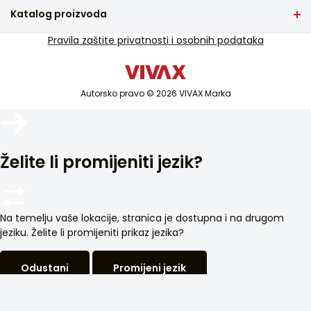
Često postavljana pitanja
Katalog proizvoda
Servisna podrška
TV i audio
Pravila zaštite privatnosti i osobnih podataka
Servisna podrška van garancije
Mali kućanski aparati
Katalozi
Bijela tehnika
Blog i novosti
Autorsko pravo © 2026 VIVAX Marka
Klimatizacija
Pametni uređaji
Arhiva
Želite li promijeniti jezik?
Na temelju vaše lokacije, stranica je dostupna i na drugom
jeziku. Želite li promijeniti prikaz jezika?
Odustani
Promijeni jezik