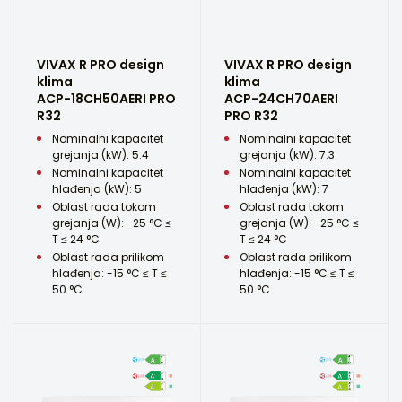
VIVAX R PRO design
VIVAX R PRO design
klima
klima
ACP-18CH50AERI PRO
ACP-24CH70AERI
R32
PRO R32
Nominalni kapacitet
Nominalni kapacitet
grejanja (kW): 5.4
grejanja (kW): 7.3
Nominalni kapacitet
Nominalni kapacitet
hlađenja (kW): 5
hlađenja (kW): 7
Oblast rada tokom
Oblast rada tokom
grejanja (W): -25 °C ≤
grejanja (W): -25 °C ≤
T ≤ 24 °C
T ≤ 24 °C
Oblast rada prilikom
Oblast rada prilikom
hlađenja: -15 °C ≤ T ≤
hlađenja: -15 °C ≤ T ≤
50 °C
50 °C