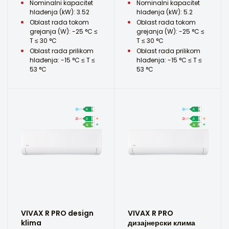
Nominalni kapacitet
Nominalni kapacitet
hlađenja (kW): 3.52
hlađenja (kW): 5.2
Oblast rada tokom
Oblast rada tokom
grejanja (W): -25 °C ≤
grejanja (W): -25 °C ≤
T ≤ 30 °C
T ≤ 30 °C
Oblast rada prilikom
Oblast rada prilikom
hlađenja: -15 °C ≤ T ≤
hlađenja: -15 °C ≤ T ≤
53 °C
53 °C
VIVAX R PRO design
VIVAX R PRO
klima
дизајнерски клима