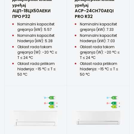
уређај
уређај
АЦП-18ЦХ50АЕКИ
ACP-24CH70AEQI
ПРО Р32
PRO R32
Nominalni kapacitet
Nominalni kapacitet
grejanja (kW): 5.57
grejanja (kW): 7.33
Nominalni kapacitet
Nominalni kapacitet
hlađenja (kW): 5.28
hlađenja (kW): 7.03
Oblast rada tokom
Oblast rada tokom
grejanja (W): -20 °C ≤
grejanja (W): -20 °C ≤
T ≤ 24 °C
T ≤ 24 °C
Oblast rada prilikom
Oblast rada prilikom
hlađenja: -15 °C ≤ T ≤
hlađenja: -15 °C ≤ T ≤
50 °C
50 °C