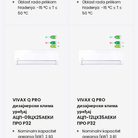
Oblast rada prilikom
Oblast rada prilikom
hlađenja: -15 °C ≤ T ≤
hlađenja: -15 °C ≤ T ≤
50 °C
50 °C
VIVAX Q PRO
VIVAX Q PRO
дизајнерски клима
дизајнерски клима
уређај
уређај
АЦП-09ЦХ25АЕКИ
АЦП-12ЦХ35АЕКИ
ПРО Р32
ПРО Р32
Nominalni kapacitet
Nominalni kapacitet
grejanja (kW): 2.93
grejanja (kW): 3.81