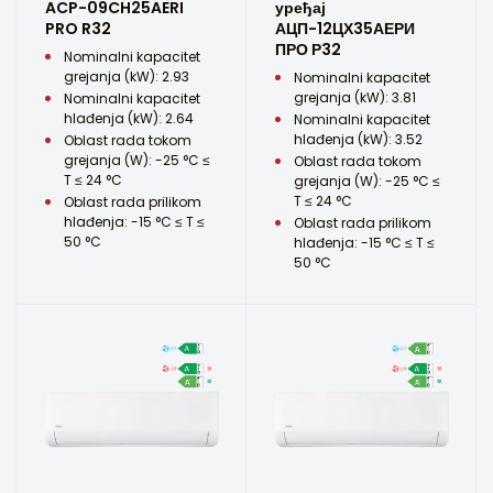
ACP-09CH25AERI
уређај
PRO R32
АЦП-12ЦХ35АЕРИ
ПРО Р32
Nominalni kapacitet
grejanja (kW): 2.93
Nominalni kapacitet
grejanja (kW): 3.81
Nominalni kapacitet
hlađenja (kW): 2.64
Nominalni kapacitet
hlađenja (kW): 3.52
Oblast rada tokom
grejanja (W): -25 °C ≤
Oblast rada tokom
T ≤ 24 °C
grejanja (W): -25 °C ≤
T ≤ 24 °C
Oblast rada prilikom
hlađenja: -15 °C ≤ T ≤
Oblast rada prilikom
50 °C
hlađenja: -15 °C ≤ T ≤
50 °C