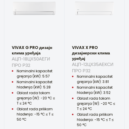
VIVAX G PRO дизајн
VIVAX X PRO
клима уређаја
дизајнерски клима
уређај
АЦП-18ЦХ50АЕГИ
АЦП-12ЦХ35АЕКСИ
ПРО Р32
ПРО Р32
Nominalni kapacitet
grejanja (kW): 5.57
Nominalni kapacitet
grejanja (kW): 3.81
Nominalni kapacitet
hlađenja (kW): 5.28
Nominalni kapacitet
hlađenja (kW): 3.52
Oblast rada tokom
grejanja (W): -20 °C ≤
Oblast rada tokom
T ≤ 24 °C
grejanja (W): -20 °C ≤
T ≤ 24 °C
Oblast rada prilikom
hlađenja: -15 °C ≤ T ≤
Oblast rada prilikom
50 °C
hlađenja: -15 °C ≤ T ≤
50 °C