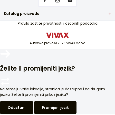
Gde kupiti VIVAX proizvode?
Često postavljana pitanja
Katalog proizvoda
Servisna podrška
TV i audio
Pravila zaštite privatnosti i osobnih podataka
Servisna podrška van garancije
Mali kućanski aparati
Katalozi
Bijela tehnika
Blog i novosti
Autorsko pravo © 2026 VIVAX Marka
Klimatizacija
Pametni uređaji
Arhiva
Želite li promijeniti jezik?
Na temelju vaše lokacije, stranica je dostupna i na drugom
jeziku. Želite li promijeniti prikaz jezika?
Odustani
Promijeni jezik