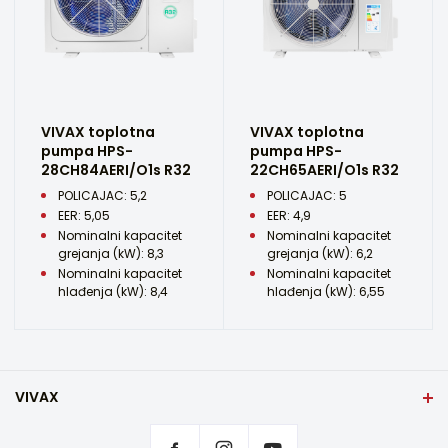
VIVAX toplotna
VIVAX toplotna
pumpa HPS-
pumpa HPS-
28CH84AERI/O1s R32
22CH65AERI/O1s R32
POLICAJAC: 5,2
POLICAJAC: 5
EER: 5,05
EER: 4,9
Nominalni kapacitet
Nominalni kapacitet
grejanja (kW): 8,3
grejanja (kW): 6,2
Nominalni kapacitet
Nominalni kapacitet
hlađenja (kW): 8,4
hlađenja (kW): 6,55
VIVAX
Naslovna strana
Postavke privatnosti