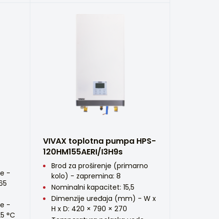
VIVAX toplotna pumpa HPS-
120HM155AERI/I3H9s
Brod za proširenje (primarno
e -
kolo) - zapremina: 8
 65
Nominalni kapacitet: 15,5
Dimenzije uređaja (mm) - W x
e -
H x D: 420 × 790 × 270
25 °C