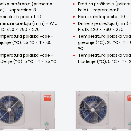
od za proširenje (primarno
Brod za proširenje (prima
lo) - zapremina: 8
kolo) - zapremina: 8
minalni kapacitet: 10
Nominalni kapacitet: 10
menzije uređaja (mm) - W x
Dimenzije uređaja (mm) 
x D: 420 × 790 × 270
H x D: 420 × 790 × 270
mperatura polaska vode -
Temperatura polaska vod
ejanje (°C): 25 °C ≤ T ≤ 65
grejanje (°C): 25 °C ≤ T ≤
°C
mperatura polaska vode -
Temperatura polaska vod
ađenje (°C): 5 °C ≤ T ≤ 25 °C
hlađenje (°C): 5 °C ≤ T ≤ 