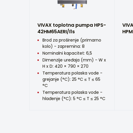
VIVAX toplotna pumpa HPS-
VIV
42HM65AERI/I1s
HPM
Brod za proširenje (primarno
kolo) - zapremina: 8
Nominalni kapacitet: 6,5
Dimenzije uređaja (mm) - W x
H x D: 420 × 790 × 270
Temperatura polaska vode -
grejanje (°C): 25 °C ≤ T ≤ 65
°C
Temperatura polaska vode -
hlađenje (°C): 5 °C ≤ T ≤ 25 °C