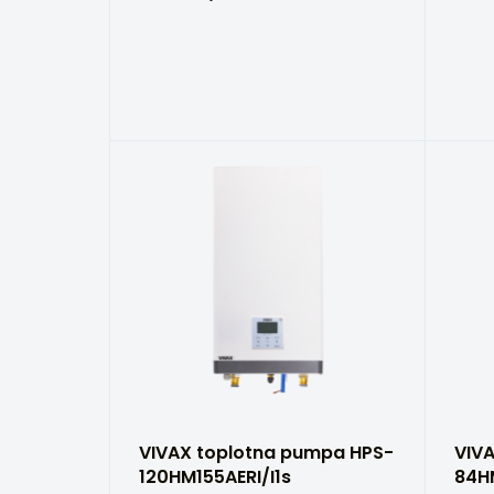
VIVAX toplotna pumpa HPS-
VIV
120HM155AERI/I1s
84H