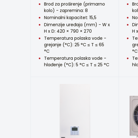
Brod za proširenje (primarno
Br
kolo) - zapremina: 8
ko
Nominalni kapacitet: 15,5
No
Dimenzije uređaja (mm) - W x
Di
H x D: 420 × 790 × 270
H 
Temperatura polaska vode -
Te
grejanje (°C): 25 °C ≤ T ≤ 65
gr
°C
°C
Temperatura polaska vode -
Te
hlađenje (°C): 5 °C ≤ T ≤ 25 °C
hl