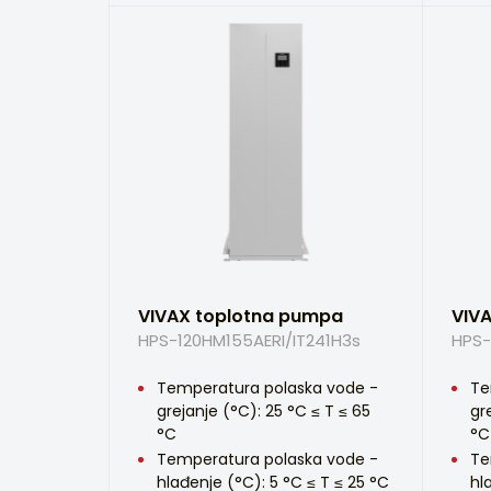
VIVAX toplotna pumpa
VIV
HPS-120HM155AERI/IT241H3s
HPS-
Temperatura polaska vode -
Te
grejanje (°C): 25 °C ≤ T ≤ 65
gr
°C
°C
Temperatura polaska vode -
Te
hlađenje (°C): 5 °C ≤ T ≤ 25 °C
hl