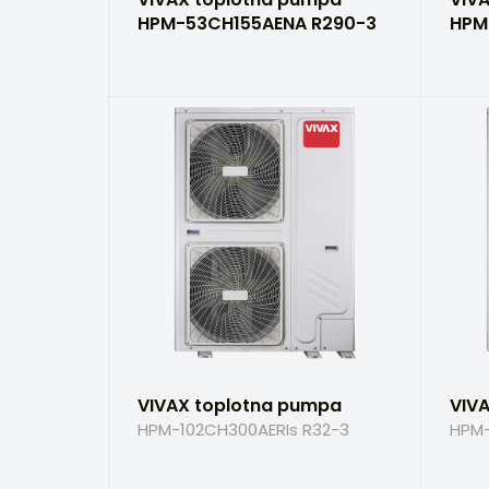
HPM-53CH155AENA R290-3
HPM
VIVAX toplotna pumpa
VIV
HPM-102CH300AERIs R32-3
HPM-