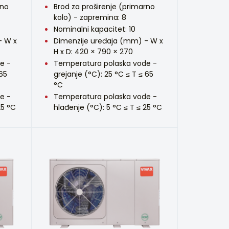
rno
Brod za proširenje (primarno
kolo) - zapremina: 8
Nominalni kapacitet: 10
- W x
Dimenzije uređaja (mm) - W x
H x D: 420 × 790 × 270
e -
Temperatura polaska vode -
 65
grejanje (°C): 25 °C ≤ T ≤ 65
°C
e -
Temperatura polaska vode -
25 °C
hlađenje (°C): 5 °C ≤ T ≤ 25 °C