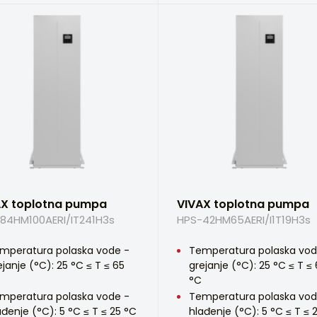
AX toplotna pumpa
VIVAX toplotna pumpa
84HM100AERI/IT241H3s
HPS-42HM65AERI/I1T19H3s
mperatura polaska vode -
Temperatura polaska vod
ejanje (°C): 25 °C ≤ T ≤ 65
grejanje (°C): 25 °C ≤ T ≤
°C
mperatura polaska vode -
Temperatura polaska vod
ađenje (°C): 5 °C ≤ T ≤ 25 °C
hlađenje (°C): 5 °C ≤ T ≤ 