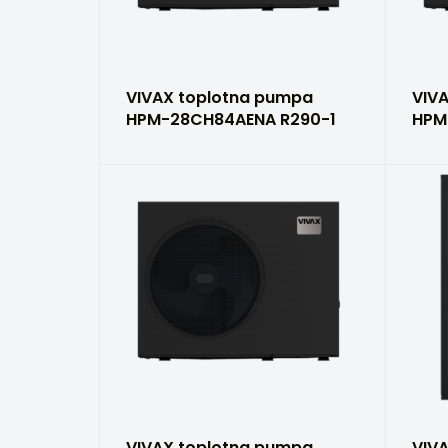
VIVAX toplotna pumpa
VIV
HPM-28CH84AENA R290-1
HPM
VIVAX toplotna pumpa
VIV