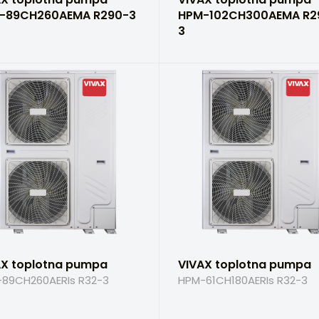
-89CH260AEMA R290-3
HPM-102CH300AEMA R2
3
AX toplotna pumpa
VIVAX toplotna pumpa
89CH260AERIs R32-3
HPM-61CH180AERIs R32-3