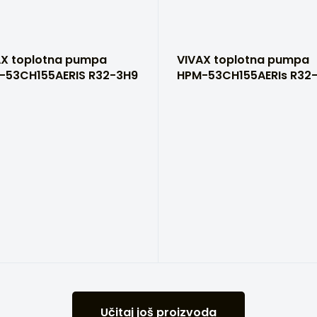
AX toplotna pumpa
VIVAX toplotna pumpa
-53CH155AERIS R32-3H9
HPM-53CH155AERIs R32
Učitaj još proizvoda