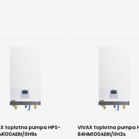
AX toplotna pumpa HPS-
VIVAX toplotna pumpa 
M100AERI/I1H9s
84HM100AERI/I1H3s