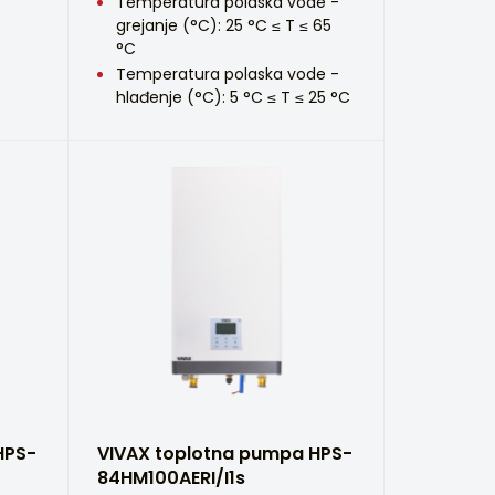
Temperatura polaska vode -
grejanje (°C): 25 °C ≤ T ≤ 65
°C
Temperatura polaska vode -
hlađenje (°C): 5 °C ≤ T ≤ 25 °C
HPS-
VIVAX toplotna pumpa HPS-
84HM100AERI/I1s