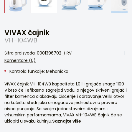
VIVAX čajnik
VH-104WB
Šifra proizvoda: 0001396702_HRV
Komentare (0)
Kontrola funkcije: Mehanička
VIVAX čajnik VH-104WB kapaciteta 1,0 l i grejača snage 1100
V brzo će i efikasno zagrejati vodu, a njegov skriveni grejač i
filter kamenca olakšavaju čišćenje i održavanje.Veliki otvor
na kućištu štednjaka omogućava jednostavnu proveru
nivoa punjenja. Sa svojim jednostavnim dizajnom i
vrhunskim performansama, VIVAX VH-104WB čajnik će se
uklopiti u svaku kuhinju.
Saznajte više