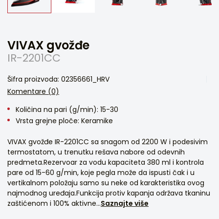
VIVAX gvožđe
IR-2201CC
Šifra proizvoda: 02356661_HRV
Komentare (0)
Količina na pari (g/min): 15-30
Vrsta grejne ploče: Keramike
VIVAX gvožđe IR-2201CC sa snagom od 2200 W i podesivim
termostatom, u trenutku rešava nabore od odevnih
predmeta.Rezervoar za vodu kapaciteta 380 ml i kontrola
pare od 15-60 g/min, koje pegla može da ispusti čak i u
vertikalnom položaju samo su neke od karakteristika ovog
najmodnog uređaja.Funkcija protiv kapanja održava tkaninu
zaštićenom i 100% aktivne...
Saznajte više