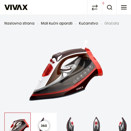
0
Naslovna strana
Mali kućni aparati
Kućanstvo
Glačala
360