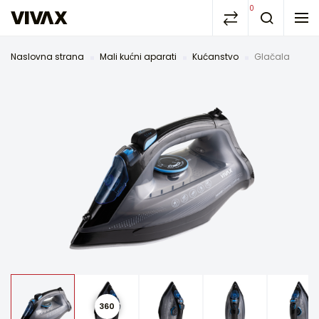
0
Naslovna strana
Mali kućni aparati
Kućanstvo
Glačala
360