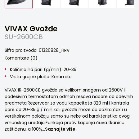
VIVAX Gvožđe
SU-2600CB
Šifra proizvoda: 01326828_HRV
Komentare (0)
Količina na pari (g/min): 20-35
Vrsta grejne ploče: Keramike
VIVAX IR-2600CB gvožđe sa velikom snagom od 2600V i
podesivim termostatom odmah rešava nabore od odevnih
predmeta.Rezervoar za vodu kapaciteta 320 ml i kontrola
pare od 20-35 g / min koji gvožđe može da dozira čak i u
vertikalnom položaju samo su neke od karakteristika ovog
vrhunskog uređaja.Funkcija protiv kapanja čuva tkaninu
zaštićenu, a 100%...
Saznajte više