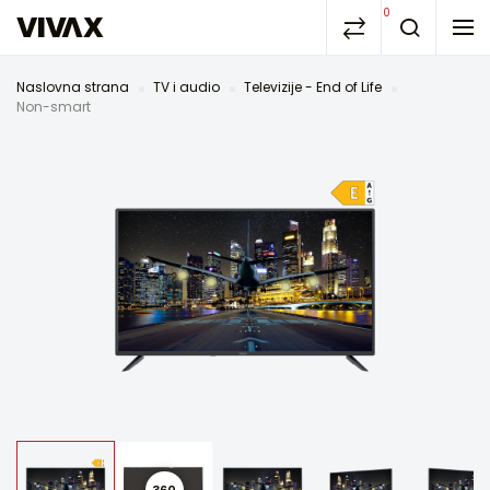
0
Naslovna strana
TV i audio
Televizije - End of Life
Non-smart
360