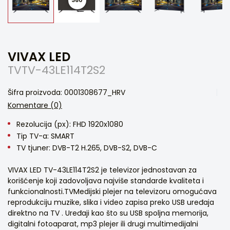
VIVAX LED
TVTV-43LE114T2S2
Šifra proizvoda: 0001308677_HRV
Komentare (0)
Rezolucija (px): FHD 1920x1080
Tip TV-a: SMART
TV tjuner: DVB-T2 H.265, DVB-S2, DVB-C
VIVAX LED TV-43LE114T2S2 je televizor jednostavan za
korišćenje koji zadovoljava najviše standarde kvaliteta i
funkcionalnosti.TVMedijski plejer na televizoru omogućava
reprodukciju muzike, slika i video zapisa preko USB uređaja
direktno na TV . Uređaji kao što su USB spoljna memorija,
digitalni fotoaparat, mp3 plejer ili drugi multimedijalni