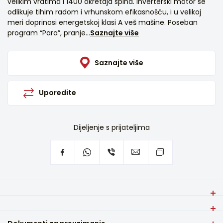
velikim vratima i 1400 okretaja spina. Inverterski motor se
odlikuje tihim radom i vrhunskom efikasnošću, i u velikoj
meri doprinosi energetskoj klasi A veš mašine. Poseban
program “Para”, pranje...
Saznajte više
Saznajte više
Uporedite
Dijeljenje s prijateljima
OMILjENO VIVAX Inverterska mašina za pranje veša VFL-
140812CI pruža mogućnost pranja odeće za celu porodicu u
Kapacitet (kg)
samo jednom pranju.