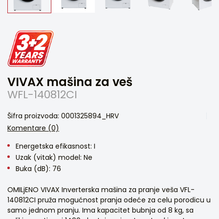
VIVAX mašina za veš
WFL-140812CI
Šifra proizvoda: 0001325894_HRV
Komentare (0)
Energetska efikasnost: I
Uzak (vitak) model: Ne
Buka (dB): 76
OMILjENO VIVAX Inverterska mašina za pranje veša VFL-
140812CI pruža mogućnost pranja odeće za celu porodicu u
samo jednom pranju. Ima kapacitet bubnja od 8 kg, sa