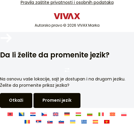
Inverter
TV i audio
Pravila zaštite privatnosti i osobnih podataka
Servisna podrška van garancije
Mali kućanski aparati
Katalozi
Energetska efikasnost
Bijela tehnika
Blog i novosti
I
Autorsko pravo © 2026 VIVAX Marka
Klimatizacija
Buka (dB)
Pametni uređaji
76
Arhiva
Materijal
Da li želite da promenite jezik?
Obojenih metala
Boja
Beo
Na osnovu vaše lokacije, sajt je dostupan i na drugom jeziku.
Širina (cm)
Želite da promenite prikaz jezika?
59,5
Otkaži
Promeni jezik
Visina (cm)
85
Dubina (cm)
51