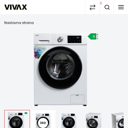
0
Naslovna strana
360