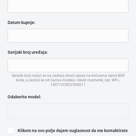
Datum kupnje:
Serijski broj uređaja:
Serijski broj nalazi se na zadnjoj strani uputa na koricama ispod BAR
koda, a sastoji se od naziva modela i devet znamenki, npr. WFL-
140712CI052500011
Odaberite model:
Klikom na ovo polje dajem suglasnost da me kontaktirate