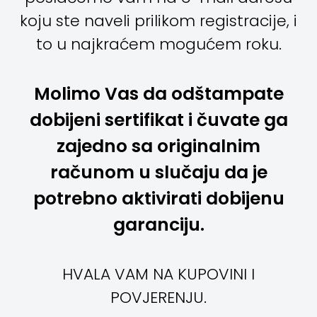
koju ste naveli prilikom registracije, i
to u najkraćem mogućem roku.
Molimo Vas da odštampate
dobijeni sertifikat i čuvate ga
zajedno sa originalnim
računom
u slučaju da je
potrebno aktivirati dobijenu
garanciju.
HVALA VAM NA KUPOVINI I
POVJERENJU.