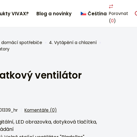
ukty VIVAX?
Blog a novinky
Čeština
Porovnat
(
0
)
 domácí spotřebiče
4. Vytápění a chlazení
átory
atkový ventilátor
301339_hr
Komentáře (0)
gitální, LED obrazovka, dotyková tlačítka,
ládání