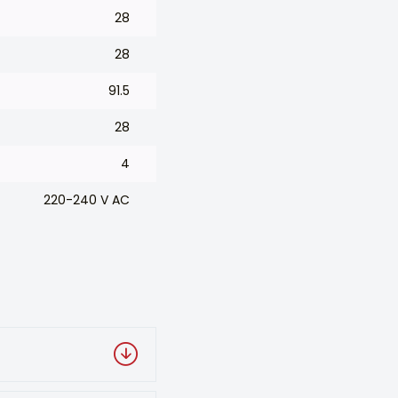
28
28
91.5
28
4
220-240 V AC