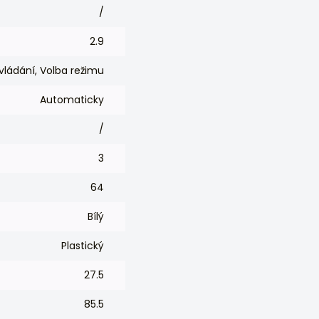
/
2.9
ládání, Volba režimu
Automaticky
/
3
64
Bílý
Plastický
27.5
85.5