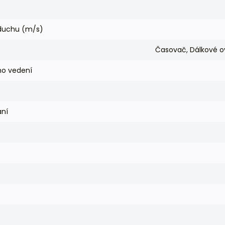
zduchu (m/s)
Časovač, Dálkové ov
ho vedení
ání