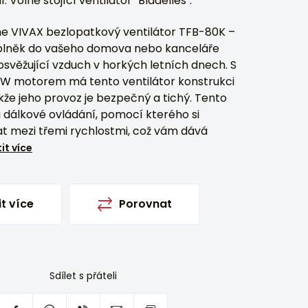
: Volně stojící ventilátor "Bladelles".
e VIVAX bezlopatkový ventilátor TFB-80K –
plněk do vašeho domova nebo kanceláře
osvěžující vzduch v horkých letních dnech. S
 motorem má tento ventilátor konstrukci
akže jeho provoz je bezpečný a tichý. Tento
 dálkové ovládání, pomocí kterého si
t mezi třemi rychlostmi, což vám dává
tit více
it více
Porovnat
Sdílet s přáteli