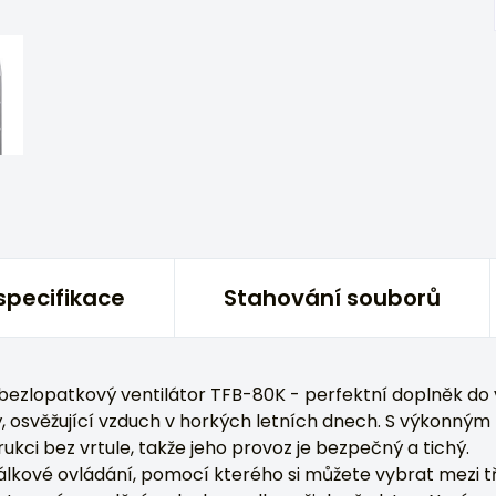
specifikace
Stahování souborů
bezlopatkový ventilátor TFB-80K - perfektní doplněk d
ý, osvěžující vzduch v horkých letních dnech. S výkon
rukci bez vrtule, takže jeho provoz je bezpečný a tichý.
álkové ovládání, pomocí kterého si můžete vybrat mezi tř