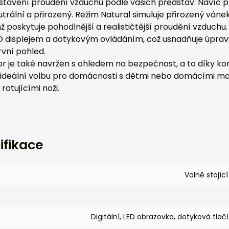
nastavení proudění vzduchu podle vašich představ. Navíc 
trální a přirozený. Režim Natural simuluje přirozený váne
ž poskytuje pohodlnější a realističtější proudění vzduchu. 
D displejem a dotykovým ovládáním, což usnadňuje úprav
rvní pohled.
r je také navržen s ohledem na bezpečnost, a to díky kon
á ideální volbu pro domácnosti s dětmi nebo domácími ma
 rotujícími noži.
ifikace
Volně stojící
Digitální, LED obrazovka, dotyková tlač