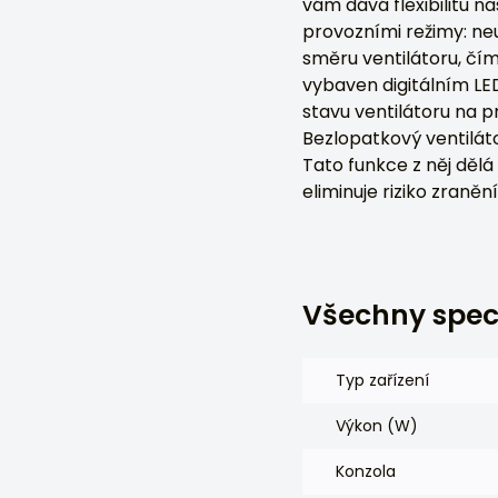
vám dává flexibilitu 
provozními režimy: neu
směru ventilátoru, čím
vybaven digitálním LE
stavu ventilátoru na p
Bezlopatkový ventiláto
Tato funkce z něj děl
eliminuje riziko zranění
Všechny spec
Typ zařízení
Výkon (W)
Konzola