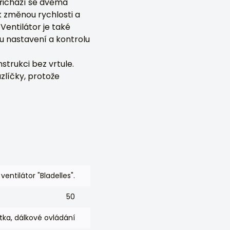
přichází se dvěma
k změnou rychlosti a
Ventilátor je také
u nastavení a kontrolu
strukci bez vrtule.
zlíčky, protože
 ventilátor "Bladelles".
50
ítka, dálkové ovládání