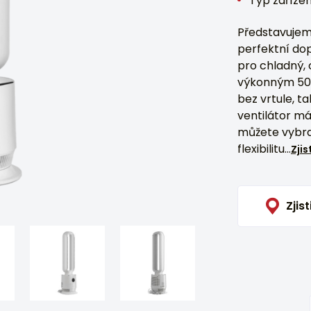
Typ zařízení
Představujem
perfektní do
pro chladný, 
výkonným 50W
bez vrtule, t
ventilátor má
můžete vybra
flexibilitu...
Zjis
Zjist