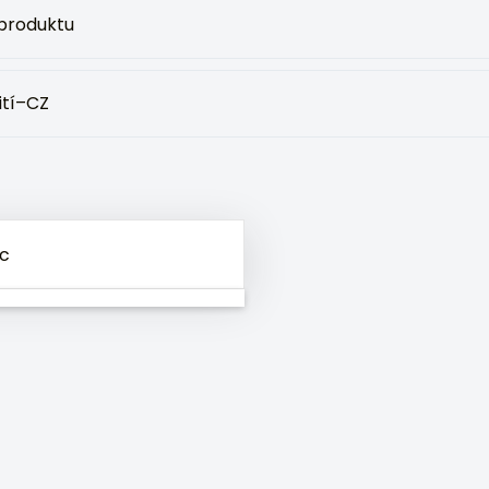
produktu
ití–CZ