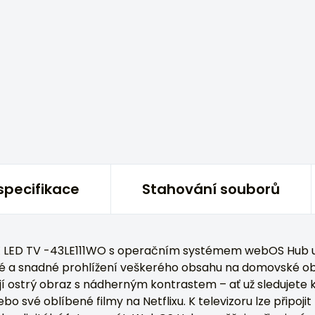
specifikace
Stahování souborů
AX LED TV -43LE111WO s operačním systémem webOS Hub 
é a snadné prohlížení veškerého obsahu na domovské obr
ťují ostrý obraz s nádherným kontrastem – ať už sledujete k
 své oblíbené filmy na Netflixu. K televizoru lze připojit 