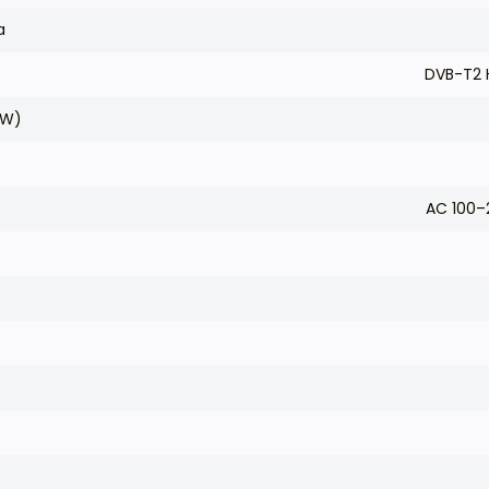
a
DVB-T2 H
(W)
AC 100–
t