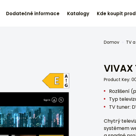
Dodatečné informace
Katalogy
Kde koupit prod
Domov
TV a
VIVAX 
Product Key: 
Rozlišení (
Typ televi
TV tuner: D
Chytrý telev
systémem we
a snadné pro