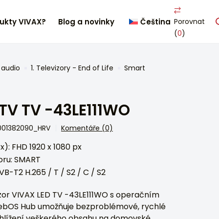
ukty VIVAX?
Blog a novinky
Čeština
Porovnat
(
0
)
 audio
1. Televizory - End of Life
Smart
TV TV -43LE111WO
0001382090_HRV
Komentáře (0)
px): FHD 1920 x 1080 px
zoru: SMART
VB-T2 H.265 / T / S2 / C / S2
izor VIVAX LED TV -43LE111WO s operačním
bOS Hub umožňuje bezproblémové, rychlé
hlížení veškerého obsahu na domovské