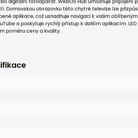
ebo digitální fotoaparát. WebOS Hub umožňuje připojení p
ítí. Domovskou obrazovku této chytré televize lze přizpůs
bené aplikace, což usnadňuje navigaci k vašim oblíbeným
Tube a poskytuje rychlý přístup k dalším aplikacím. LE
em poměru ceny a kvality.
ifikace