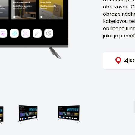
obrazovce. Opt
obraz s nádh
kabelovou tel
oblíbené filmy
jako je paměť.
Zjist