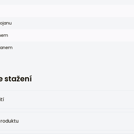
tojanu
anem
ojanem
 stažení
tí
produktu