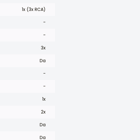
1x (3x RCA)
-
-
3x
Da
-
-
1x
2x
Da
Da