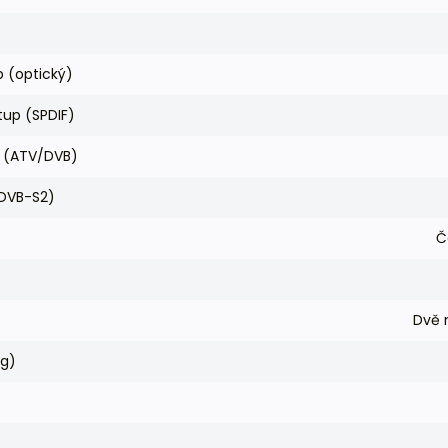
p (optický)
tup (SPDIF)
r (ATV/DVB)
 (DVB-S2)
Č
Dvě 
kg)