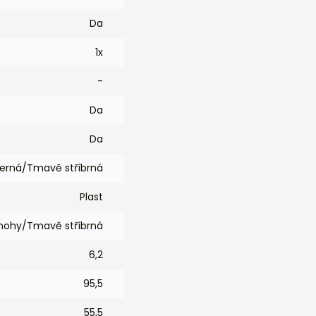
Da
1x
-
Da
Da
erná/Tmavě stříbrná
Plast
nohy/Tmavě stříbrná
6,2
95,5
55,5