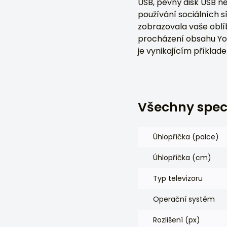
USB, pevný disk USB n
používání sociálních s
zobrazovala vaše oblí
procházení obsahu You
je vynikajícím příklad
Všechny spec
Úhlopříčka (palce)
Úhlopříčka (cm)
Typ televizoru
Operační systém
Rozlišení (px)