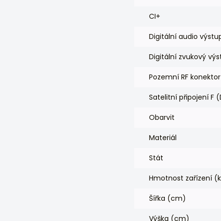
CI+
Digitální audio výstu
Digitální zvukový výs
Pozemní RF konekto
Satelitní připojení F
Obarvit
Materiál
Stát
Hmotnost zařízení (
Šířka (cm)
Výška (cm)