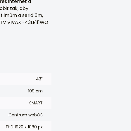
řes internet a
obit tak, aby
 filmům a seriálům,
D TV VIVAX -43LE111WO
43"
109 cm
SMART
Centrum webOS
FHD 1920 x 1080 px