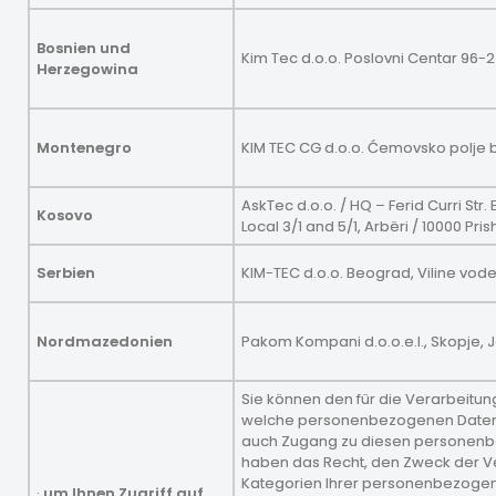
Bosnien und
Kim Tec d.o.o. Poslovni Centar 96-2
Herzegowina
Montenegro
KIM TEC CG d.o.o. Ćemovsko polje 
AskTec d.o.o. / HQ – Ferid Curri Str.
Kosovo
Local 3/1 and 5/1, Arbëri / 10000 Pri
Serbien
KIM-TEC d.o.o. Beograd, Viline vode 
Nordmazedonien
Pakom Kompani d.o.o.e.l., Skopje, 
Sie können den für die Verarbeitun
welche personenbezogenen Daten 
auch Zugang zu diesen personenb
haben das Recht, den Zweck der Ve
Kategorien Ihrer personenbezogene
·
um Ihnen Zugriff auf