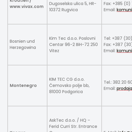
Kroatien /
Dugoselska ulica 5, HR-
Fax: +385 (0)
www.vivax.com
10372 Rugvica
Email:
komuni
Kim Tec d.o.o. Poslovni
Tel: +387 (30
Bosnien und
Centar 96-2 BiH-72 250
Fax: +387 (30
Herzegowina
Vitez
Email:
komuni
KIM TEC CG d.o.o.
Tel.: 382 20 
Montenegro
Ćemovsko polje bb,
Email:
prodaj
81000 Podgorica
AskTec d.o.o. / HQ –
Ferid Curri Str. Entrance