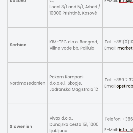
Kosovo
C,
E-Mail:
info@
Local 3/1 and 5/1, Arbëri /
10000 Prishtinë, Kosovë
KIM-TEC d.o.o. Beograd,
Tel.: +381(0)
Serbien
Viline vode bb, Palilula
Email:
market
Pakom Kompani
Tel.: +389 2 
Nordmazedonien
d.o.o.e.l., Skopje,
Email:
opstir
Jadranska Magistrala 12
Vivax d.o.o.,
Telefon: +38
Dunajska cesta 151, 1000
Slowenien
E-Mail:
info_s
Ljubljana