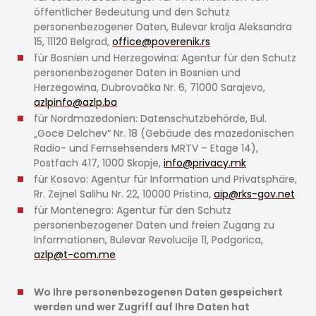
öffentlicher Bedeutung und den Schutz
personenbezogener Daten, Bulevar kralja Aleksandra
15, 11120 Belgrad,
office@poverenik.rs
für Bosnien und Herzegowina: Agentur für den Schutz
personenbezogener Daten in Bosnien und
Herzegowina, Dubrovačka Nr. 6, 71000 Sarajevo,
azlpinfo@azlp.ba
für Nordmazedonien: Datenschutzbehörde, Bul.
„Goce Delchev“ Nr. 18 (Gebäude des mazedonischen
Radio- und Fernsehsenders MRTV – Etage 14),
Postfach 417, 1000 Skopje,
info@privacy.mk
für Kosovo: Agentur für Information und Privatsphäre,
Rr. Zejnel Salihu Nr. 22, 10000 Pristina,
aip@rks-gov.net
für Montenegro: Agentur für den Schutz
personenbezogener Daten und freien Zugang zu
Informationen, Bulevar Revolucije 11, Podgorica,
azlp@t-com.me
Wo Ihre personenbezogenen Daten gespeichert
werden und wer Zugriff auf Ihre Daten hat