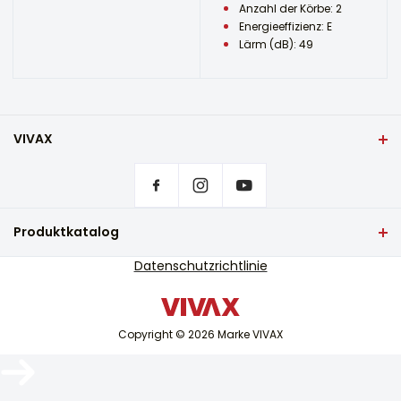
Anzahl der Körbe: 2
Energieeffizienz: E
Lärm (dB): 49
VIVAX
Heim
Privatsphäre-Einstellungen
Wo kann man VIVAX Produkte kaufen?
Häufig gestellte Fragen
Produktkatalog
Service-Unterstützung
TV und Audio
Datenschutzrichtlinie
Serviceunterstützung außerhalb der Garantie
Kleine Haushaltsgeräte
Kataloge
Weiße Ware
Blog und Neuigkeiten
Copyright © 2026 Marke VIVAX
Klimaanlage
Intelligente Geräte
Archiv