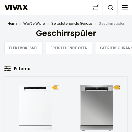
0
Heim
Weiße Ware
Selbststehende Geräte
Geschirrspüler
Geschirrspüler
ELEKTROKESSEL
FREISTEHENDE ÖFEN
GEFRIERSCHRÄN
Filternd