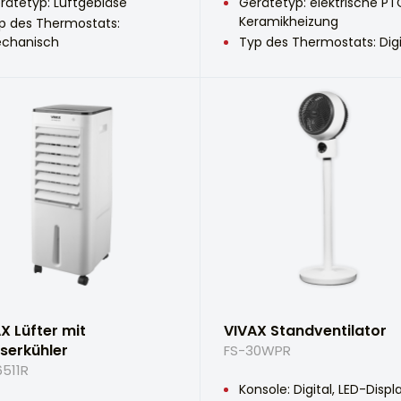
rätetyp: Luftgebläse
Gerätetyp: elektrische PT
Keramikheizung
p des Thermostats:
chanisch
Typ des Thermostats: Digi
X Lüfter mit
VIVAX Standventilator
serkühler
FS-30WPR
511R
Konsole: Digital, LED-Displ