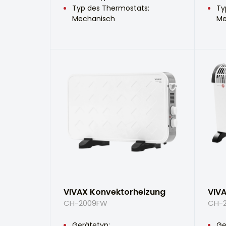
Typ des Thermostats:
Ty
Mechanisch
Me
VIVAX Konvektorheizung
VIV
CH-2009FW
CH-
Gerätetyp:
Ge