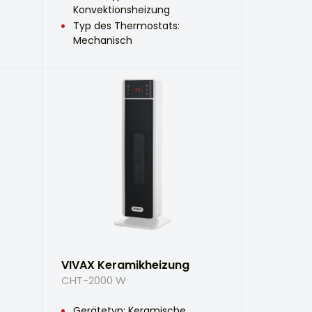
Konvektionsheizung
Typ des Thermostats:
Mechanisch
VIVAX Keramikheizung
CHT-2000 W
Gerätetyp: Keramische