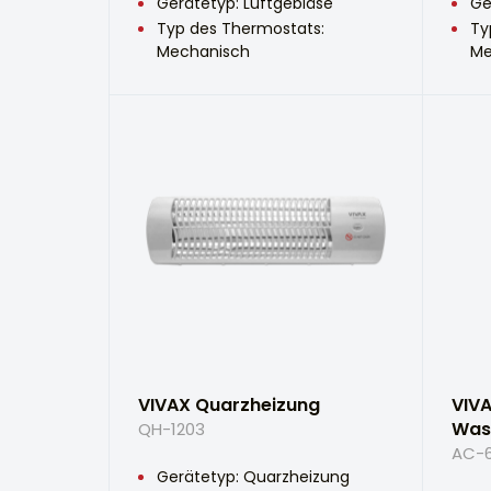
Gerätetyp: Luftgebläse
Ge
Typ des Thermostats:
Ty
Mechanisch
Me
VIVAX Quarzheizung
VIVA
Was
QH-1203
AC-6
Gerätetyp: Quarzheizung