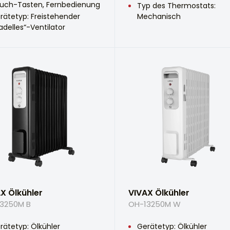
uch-Tasten, Fernbedienung
Typ des Thermostats:
rätetyp: Freistehender
Mechanisch
ladelles“-Ventilator
X Ölkühler
VIVAX Ölkühler
3250M B
OH-13250M W
rätetyp: Ölkühler
Gerätetyp: Ölkühler