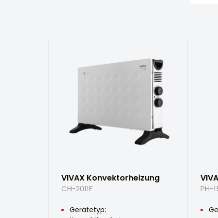
VIVAX Konvektorheizung
VIVA
CH-2011F
PH-1
Gerätetyp:
Ge