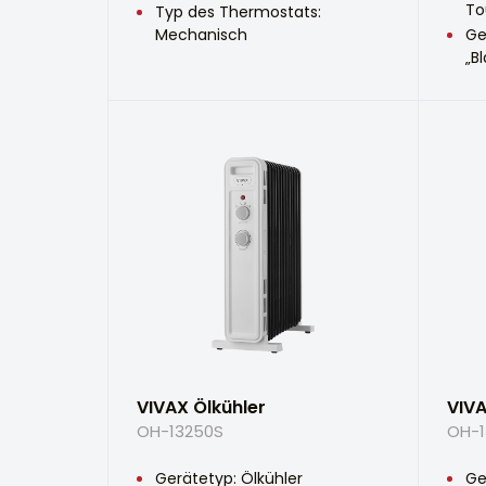
To
Typ des Thermostats:
Mechanisch
Ge
„B
VIVAX Ölkühler
VIVA
OH-13250S
OH-1
Gerätetyp: Ölkühler
Ge