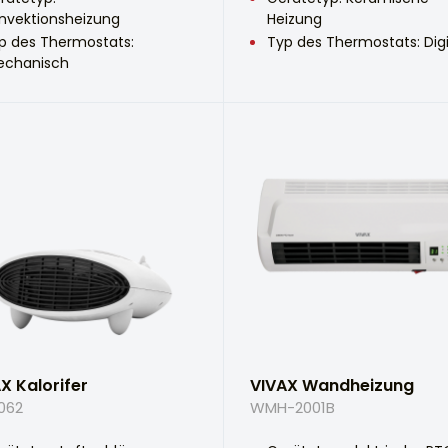
nvektionsheizung
Heizung
p des Thermostats:
Typ des Thermostats: Digi
chanisch
X Kalorifer
VIVAX Wandheizung
062
WMH-2001B