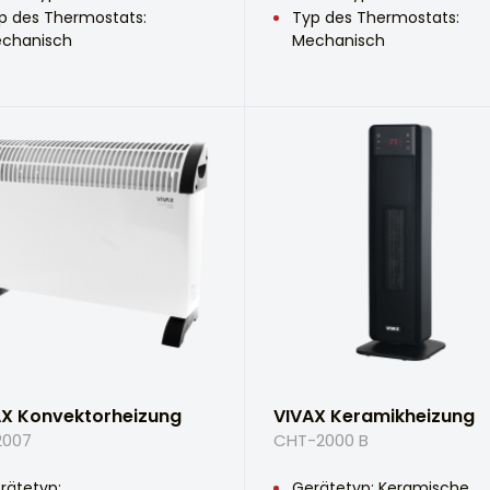
p des Thermostats:
Typ des Thermostats:
chanisch
Mechanisch
AX Konvektorheizung
VIVAX Keramikheizung
2007
CHT-2000 B
rätetyp:
Gerätetyp: Keramische