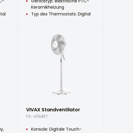
C-
Gerätetyp: elektrische PTC-
Keramikheizung
tal
Typ des Thermostats: Digital
VIVAX Standventilator
FS-45MRT
ay,
Konsole: Digitale Touch-