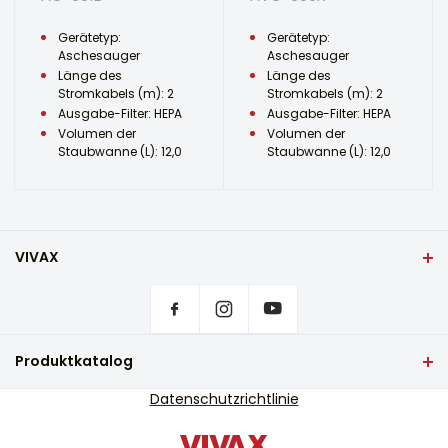
Gerätetyp:
Gerätetyp:
Aschesauger
Aschesauger
Länge des
Länge des
Stromkabels (m): 2
Stromkabels (m): 2
Ausgabe-Filter: HEPA
Ausgabe-Filter: HEPA
Volumen der
Volumen der
Staubwanne (L): 12,0
Staubwanne (L): 12,0
VIVAX
Heim
Privatsphäre-Einstellungen
Wo kann man VIVAX Produkte kaufen?
Häufig gestellte Fragen
Produktkatalog
Service-Unterstützung
TV und Audio
Datenschutzrichtlinie
Serviceunterstützung außerhalb der Garantie
Kleine Haushaltsgeräte
Kataloge