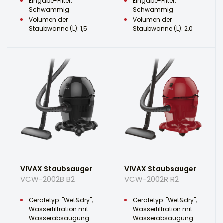
Eingabe-Filter:
Eingabe-Filter:
Schwammig
Schwammig
Volumen der
Volumen der
Staubwanne (L): 1,5
Staubwanne (L): 2,0
VIVAX Staubsauger
VIVAX Staubsauger
VCW-2002B B2
VCW-2002R R2
Gerätetyp: "Wet&dry",
Gerätetyp: "Wet&dry",
Wasserfiltration mit
Wasserfiltration mit
Wasserabsaugung
Wasserabsaugung