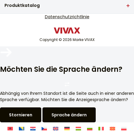
Häufig gestellte Fragen
Produktkatalog
Service-Unterstützung
TV und Audio
Datenschutzrichtlinie
Serviceunterstützung außerhalb der Garantie
Kleine Haushaltsgeräte
Kataloge
Weiße Ware
Blog und Neuigkeiten
Copyright © 2026 Marke VIVAX
Klimaanlage
Intelligente Geräte
Archiv
Möchten Sie die Sprache ändern?
Abhängig von Ihrem Standort ist die Seite auch in einer anderen
Sprache verfügbar. Möchten Sie die Anzeigesprache ändern?
Stornieren
Sprache ändern